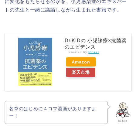
に変化をもたらせるのかを、小児感染症のエキスパー
トの先生と一緒に議論しながら生まれた書籍です。
Dr.KIDの 小児診療×抗菌薬
のエビデンス
created by
Rinker
Amazon
楽天市場
各章のはじめに４コマ漫画がありますよ
ー！
Dr.KID