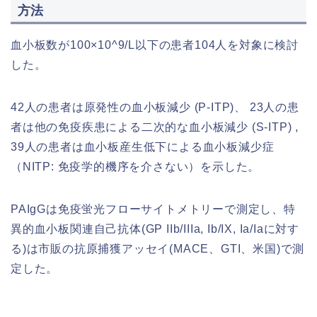
方法
血小板数が100×10^9/L以下の患者104人を対象に検討
した。
42人の患者は原発性の血小板減少 (P-ITP)、 23人の患
者は他の免疫疾患による二次的な血小板減少 (S‐ITP) ,
39人の患者は血小板産生低下による血小板減少症
（NITP: 免疫学的機序を介さない）を示した。
PAIgGは免疫蛍光フローサイトメトリーで測定し、特
異的血小板関連自己抗体(GP IIb/IIIa, Ib/IX, Ia/Iaに対す
る)は市販の抗原捕獲アッセイ(MACE、GTI、米国)で測
定した。