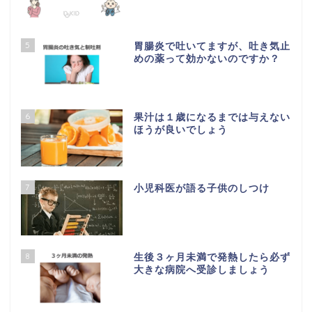
5
胃腸炎で吐いてますが、吐き気止
めの薬って効かないのですか？
6
果汁は１歳になるまでは与えない
ほうが良いでしょう
7
小児科医が語る子供のしつけ
8
生後３ヶ月未満で発熱したら必ず
大きな病院へ受診しましょう