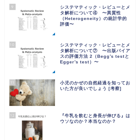
9
システマティック・レビューとメ
タ解析について④ 〜異質性
（Heterogeneity）の統計学的
評価〜
10
システマティック・レビューとメ
タ解析について⑦ 〜出版バイア
スの評価方法 2（Begg’s testと
Egger’s test）〜
11
小児のかぜの自然経過を知ってお
いた方が良いでしょう [考察]
12
『牛乳を飲むと身長が伸びる』は
ウソなのか？本当なのか？