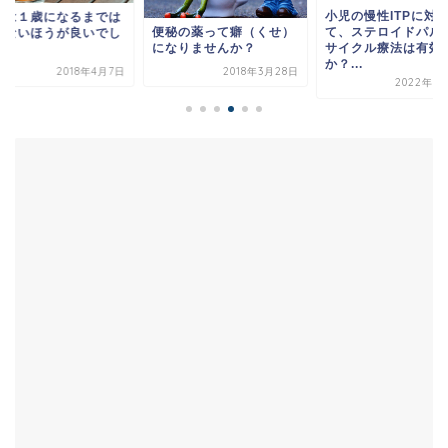
小児の慢性ITPに対
汁は１歳になるまでは
て、ステロイドパル
便秘の薬って癖（くせ）
えないほうが良いでし
サイクル療法は有効
になりませんか？
う
か？...
2018年4月7日
2018年3月28日
2022年1