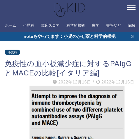
ホーム
小児科
臨床スコア
科学的根拠
疫学
書評など
note
noteもやってます：小児のかぜ薬と科学的根拠
小児科
免疫性の血小板減少症に対するPAIgG
とMACEの比較[イタリア編]
2022年12月16日
/
2022年12月16日