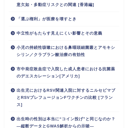
意欠如・多動症リスクとの関連 [香港編]
「選ぶ権利」が医療を壊すとき
中立性がもたらす見えにくい影響とその意義
小児の持続性咳嗽における鼻咽頭細菌叢とアモキシ
シリン／クラブラン酸治療の有効性
市中発症敗血症で入院した成人患者における抗菌薬
のデエスカレーション[アメリカ]
出生児におけるRSV関連入院に対するニルセビマブ
とRSVプレフュージョンFワクチンの比較 [フラン
ス]
出生時の性別は本当に“コイン投げ”と同じなのか？
―縦断データとGWAS解析からの示唆―