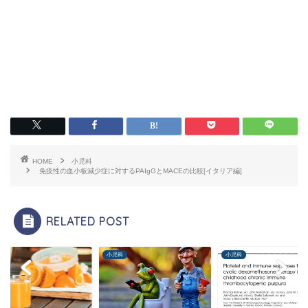
HOME
小児科
免疫性の血小板減少症に対するPAIgGとMACEの比較[イタリア編]
RELATED POST
科
小児科
小児科