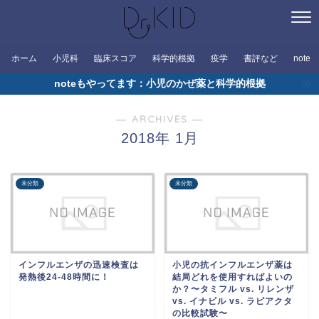
ホーム
小児科
臨床スコア
科学的根拠
疫学
書評など
note
noteもやってます：小児のかぜ薬と科学的根拠
― ARCHIVES ―
2018年 1月
未分類
未分類
インフルエンザの迅速検査は
小児の抗インフルエンザ薬は
発熱後24-48時間に！
結局どれを使用すればよいの
か？〜タミフル vs. リレンザ
vs. イナビル vs. ラピアクタ
の比較試験〜