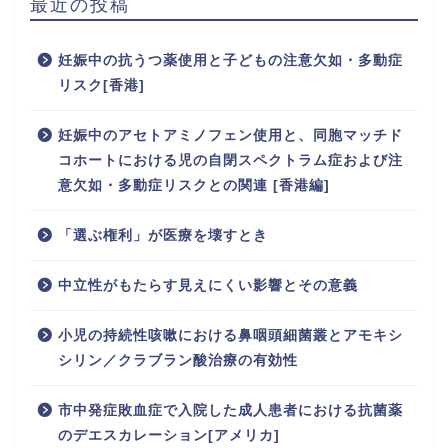
最近の投稿
妊娠中の抗うつ薬使用と子どもの注意欠如・多動症
リスク[香港]
妊娠中のアセトアミノフェン使用と、同胞マッチド
コホートにおける児の自閉スペクトラム症および注
意欠如・多動症リスクとの関連 [香港編]
「選ぶ権利」が医療を壊すとき
中立性がもたらす見えにくい影響とその意義
小児の持続性咳嗽における鼻咽頭細菌叢とアモキシ
シリン／クラブラン酸治療の有効性
市中発症敗血症で入院した成人患者における抗菌薬
のデエスカレーション[アメリカ]