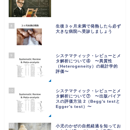
8
生後３ヶ月未満で発熱したら必ず
大きな病院へ受診しましょう
9
システマティック・レビューとメ
タ解析について④ 〜異質性
（Heterogeneity）の統計学的
評価〜
10
システマティック・レビューとメ
タ解析について⑦ 〜出版バイア
スの評価方法 2（Begg’s testと
Egger’s test）〜
11
小児のかぜの自然経過を知ってお