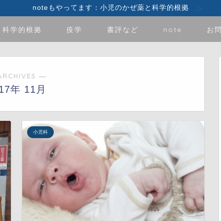
noteもやってます：小児のかぜ薬と科学的根拠
科学的根拠
疫学
書評など
note
お
ARCHIVES ―
017年 11月
小児科