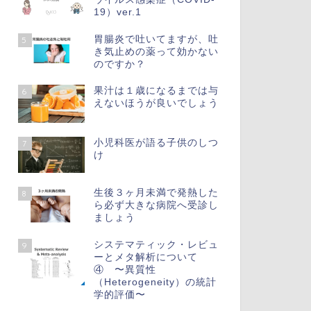
19）ver.1
胃腸炎で吐いてますが、吐
5
き気止めの薬って効かない
のですか？
果汁は１歳になるまでは与
6
えないほうが良いでしょう
小児科医が語る子供のしつ
7
け
生後３ヶ月未満で発熱した
8
ら必ず大きな病院へ受診し
ましょう
システマティック・レビュ
9
ーとメタ解析について
④ 〜異質性
（Heterogeneity）の統計
学的評価〜