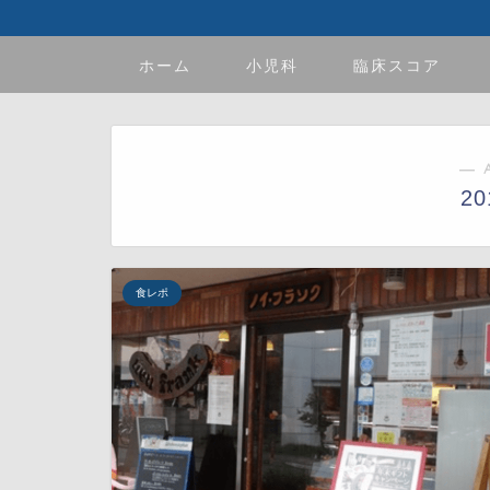
ホーム
小児科
臨床スコア
― 
2
食レポ