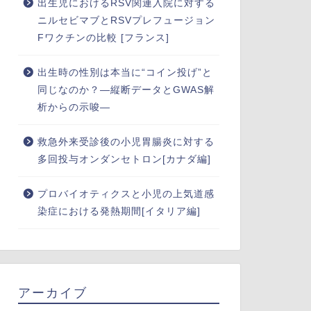
出生児におけるRSV関連入院に対する
ニルセビマブとRSVプレフュージョン
Fワクチンの比較 [フランス]
出生時の性別は本当に“コイン投げ”と
同じなのか？―縦断データとGWAS解
析からの示唆―
救急外来受診後の小児胃腸炎に対する
多回投与オンダンセトロン[カナダ編]
プロバイオティクスと小児の上気道感
染症における発熱期間[イタリア編]
アーカイブ