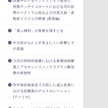
妊娠中のアセトアミノフェン使用と、
同胞マッチドコホートにおける児の自
閉スペクトラム症および注意欠如・多
動症リスクとの関連 [香港編]
「選ぶ権利」が医療を壊すとき
中立性がもたらす見えにくい影響とそ
の意義
小児の持続性咳嗽における鼻咽頭細菌
叢とアモキシシリン／クラブラン酸治
療の有効性
市中発症敗血症で入院した成人患者に
おける抗菌薬のデエスカレーション
[アメリカ]