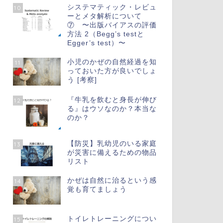
システマティック・レビュ
10
ーとメタ解析について
⑦ 〜出版バイアスの評価
方法 2（Begg’s testと
Egger’s test）〜
小児のかぜの自然経過を知
11
っておいた方が良いでしょ
う [考察]
『牛乳を飲むと身長が伸び
12
る』はウソなのか？本当な
のか？
【防災】乳幼児のいる家庭
13
が災害に備えるための物品
リスト
かぜは自然に治るという感
14
覚も育てましょう
トイレトレーニングについ
15