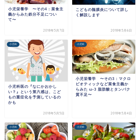
小児栄養学 〜その4：菜食主
こどもの髄膜炎について詳し
義からみた鉄分不足につい
く解説します
て〜
2018年5月7日
2018年5月6日
小児科
小児科
小児栄養学 〜その3：マクロ
ビオティックなど菜食主義か
小児科医の『なにかおかし
らみた ω-3 脂肪酸とタンパク
い？』という第六感は、こど
質不足〜
もの重症化を予測しているの
かも
2018年5月5日
2018年5月4日
小児科
小児科