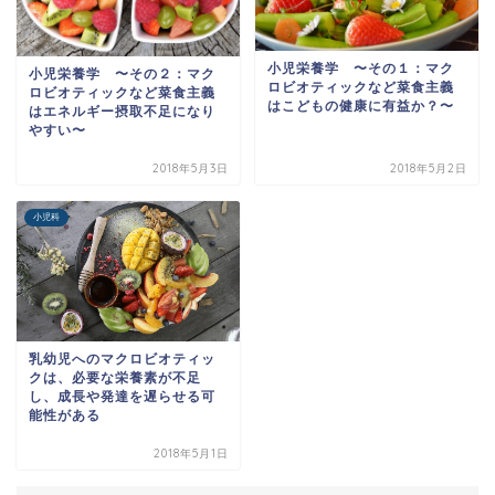
小児栄養学 〜その１：マク
小児栄養学 〜その２：マク
ロビオティックなど菜食主義
ロビオティックなど菜食主義
はこどもの健康に有益か？〜
はエネルギー摂取不足になり
やすい〜
2018年5月3日
2018年5月2日
小児科
乳幼児へのマクロビオティッ
クは、必要な栄養素が不足
し、成長や発達を遅らせる可
能性がある
2018年5月1日