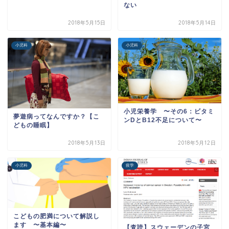
ない
2018年5月15日
2018年5月14日
小児科
小児科
小児栄養学 〜その6：ビタミ
夢遊病ってなんですか？【こ
ンDとB12不足について〜
どもの睡眠】
2018年5月13日
2018年5月12日
小児科
疫学
こどもの肥満について解説し
ます 〜基本編〜
【査読】スウェーデンの子宮