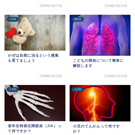
2018年5月27日
2018年5月26日
小児科
感染症
かぜは自然に治るという感覚
こどもの肺炎について簡単に
も育てましょう
解説します
2018年5月25日
2018年5月24日
小児科
小児科
若年生特発生関節炎（JIA）っ
小児のてんかんって何です
て何ですか？
か？