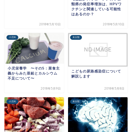
頸癌の発症率増加は、HPVワ
クチンと関連している可能性
はあるのか？
2018年5月10日
2018年5月10日
小児科
未分類
小児栄養学 〜その5：菜食主
こどもの尿路感染症について
義からみた亜鉛とカルシウム
解説します
不足について〜
2018年5月9日
2018年5月8日
小児科
未分類