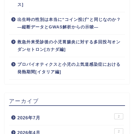
ス]
出生時の性別は本当に“コイン投げ”と同じなのか？
―縦断データとGWAS解析からの示唆―
救急外来受診後の小児胃腸炎に対する多回投与オン
ダンセトロン[カナダ編]
プロバイオティクスと小児の上気道感染症における
発熱期間[イタリア編]
アーカイブ
2
2026年7月
2
2026年4月