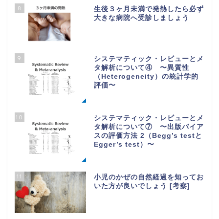
8
生後３ヶ月未満で発熱したら必ず
大きな病院へ受診しましょう
9
システマティック・レビューとメ
タ解析について④ 〜異質性
（Heterogeneity）の統計学的
評価〜
10
システマティック・レビューとメ
タ解析について⑦ 〜出版バイア
スの評価方法 2（Begg’s testと
Egger’s test）〜
11
小児のかぜの自然経過を知ってお
いた方が良いでしょう [考察]