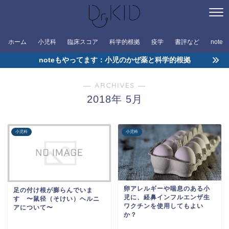
ホーム
小児科
臨床スコア
科学的根拠
疫学
書評など
note
noteもやってます：小児のかぜ薬と科学的根拠
― ARCHIVES ―
2018年 5月
小児科
小児科
卵アレルギーや喘息のある小
足の付け根が膨らんでいま
児に、経鼻インフルエンザ生
す 〜鼠径（そけい）ヘルニ
ワクチンを使用してもよい
アについて〜
か？