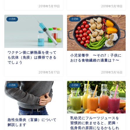
2018年5月19日
2018年5月18日
小児科
小児科
ワクチン後に解熱薬を使って
小児栄養学 〜その7：子供に
も抗体（免疫）は獲得できる
おける食物繊維の適量は？〜
でしょう
2018年5月17日
2018年5月16日
小児科
小児科
乳幼児にフルーツジュースを
急性虫垂炎（盲腸）について
習慣的に飲ませると、肥満・
解説します
低身長の原因になるかもしれ