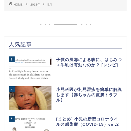
HOME
2018年
5月
人気記事
1
子供の風邪による咳に、はちみつ
＋牛乳は有効なのか？ [レシピ]
2
小児科医が乳児湿疹を簡単に解説
します【赤ちゃんの皮膚トラブ
ル】
3
[まとめ] 小児の新型コロナウイ
ルス感染症（COVID-19）ver.2