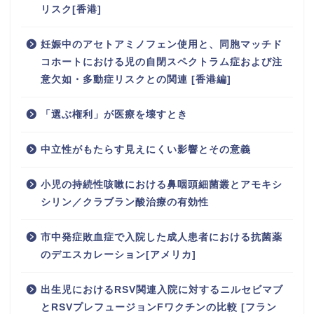
リスク[香港]
妊娠中のアセトアミノフェン使用と、同胞マッチド
コホートにおける児の自閉スペクトラム症および注
意欠如・多動症リスクとの関連 [香港編]
「選ぶ権利」が医療を壊すとき
中立性がもたらす見えにくい影響とその意義
小児の持続性咳嗽における鼻咽頭細菌叢とアモキシ
シリン／クラブラン酸治療の有効性
市中発症敗血症で入院した成人患者における抗菌薬
のデエスカレーション[アメリカ]
出生児におけるRSV関連入院に対するニルセビマブ
とRSVプレフュージョンFワクチンの比較 [フラン