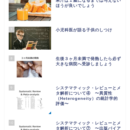
果汁は１歳になるまでは与えない
ほうが良いでしょう
7
小児科医が語る子供のしつけ
8
生後３ヶ月未満で発熱したら必ず
大きな病院へ受診しましょう
9
システマティック・レビューとメ
タ解析について④ 〜異質性
（Heterogeneity）の統計学的
評価〜
10
システマティック・レビューとメ
タ解析について⑦ 〜出版バイア