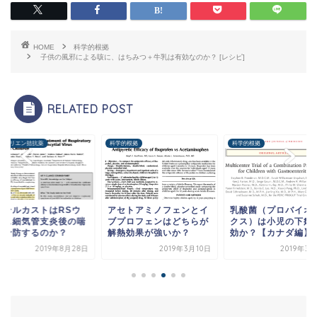
HOME
科学的根拠
子供の風邪による咳に、はちみつ＋牛乳は有効なのか？ [レシピ]
RELATED POST
コトリエン拮抗薬
科学的根拠
科学的根拠
ンテルカストはRSウ
アセトアミノフェンとイ
乳酸菌（プロバイオ
ルス細気管支炎後の喘
ブプロフェンはどちらが
クス）は小児の下痢
を予防するのか？
解熱効果が強いか？
効か？【カナダ編】
2019年8月28日
2019年3月10日
2019年3