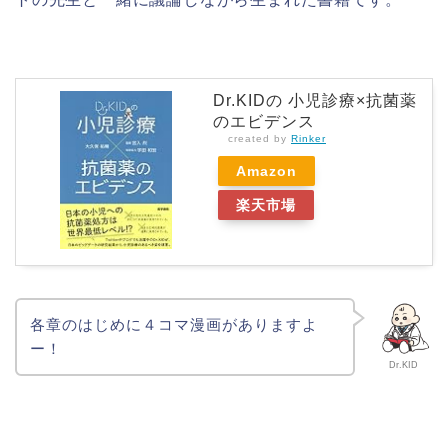
Dr.KIDの 小児診療×抗菌薬
のエビデンス
created by
Rinker
Amazon
楽天市場
各章のはじめに４コマ漫画がありますよ
ー！
Dr.KID