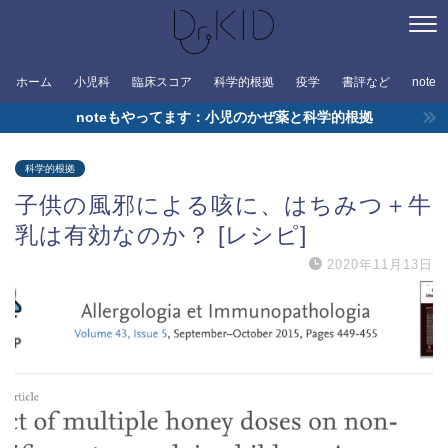
ホーム
小児科
臨床スコア
科学的根拠
疫学
書評など
note
noteもやってます：小児のかぜ薬と科学的根拠
科学的根拠
子供の風邪による咳に、はちみつ＋牛
乳は有効なのか？ [レシピ]
2020年11月13日