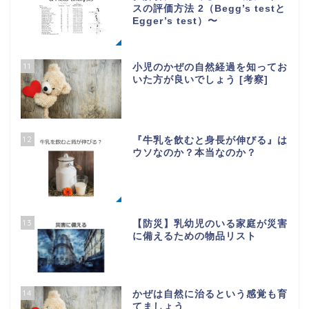
スの評価方法 2（Begg’s testと
Egger’s test）〜
11
小児のかぜの自然経過を知ってお
いた方が良いでしょう [考察]
12
『牛乳を飲むと身長が伸びる』は
ウソなのか？本当なのか？
13
【防災】乳幼児のいる家庭が災害
に備えるための物品リスト
14
かぜは自然に治るという感覚も育
てましょう