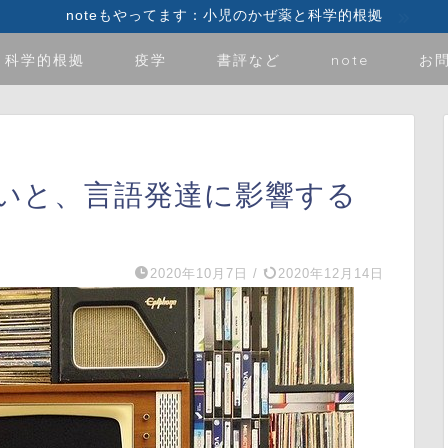
noteもやってます：小児のかぜ薬と科学的根拠
科学的根拠
疫学
書評など
note
お
いと、言語発達に影響する
2020年10月7日
/
2020年12月14日