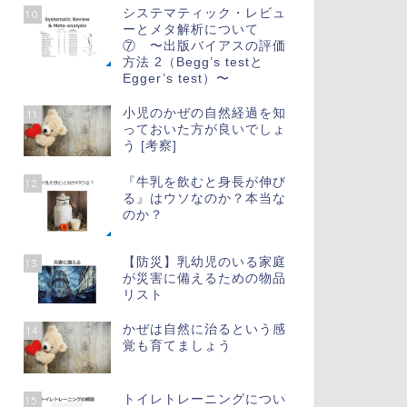
システマティック・レビュ
10
ーとメタ解析について
⑦ 〜出版バイアスの評価
方法 2（Begg’s testと
Egger’s test）〜
小児のかぜの自然経過を知
11
っておいた方が良いでしょ
う [考察]
『牛乳を飲むと身長が伸び
12
る』はウソなのか？本当な
のか？
【防災】乳幼児のいる家庭
13
が災害に備えるための物品
リスト
かぜは自然に治るという感
14
覚も育てましょう
トイレトレーニングについ
15