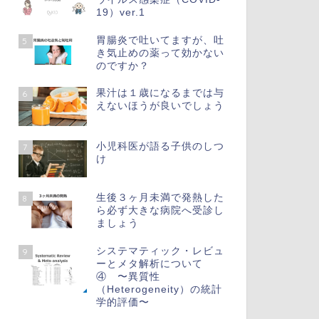
19）ver.1
胃腸炎で吐いてますが、吐
5
き気止めの薬って効かない
のですか？
果汁は１歳になるまでは与
6
えないほうが良いでしょう
小児科医が語る子供のしつ
7
け
生後３ヶ月未満で発熱した
8
ら必ず大きな病院へ受診し
ましょう
システマティック・レビュ
9
ーとメタ解析について
④ 〜異質性
（Heterogeneity）の統計
学的評価〜