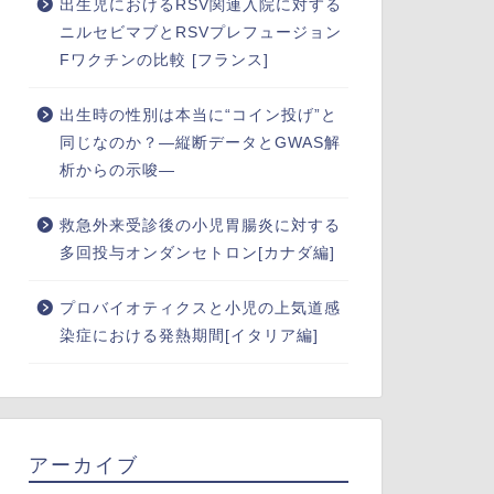
出生児におけるRSV関連入院に対する
ニルセビマブとRSVプレフュージョン
Fワクチンの比較 [フランス]
出生時の性別は本当に“コイン投げ”と
同じなのか？―縦断データとGWAS解
析からの示唆―
救急外来受診後の小児胃腸炎に対する
多回投与オンダンセトロン[カナダ編]
プロバイオティクスと小児の上気道感
染症における発熱期間[イタリア編]
アーカイブ