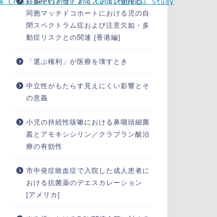
妊娠中のアセトアミノフェン使用と、
A Cross-Sectional and Longitudinal Study
同胞マッチドコホートにおける児の自
閉スペクトラム症および注意欠如・多
動症リスクとの関連 [香港編]
「選ぶ権利」が医療を壊すとき
中立性がもたらす見えにくい影響とそ
の意義
小児の持続性咳嗽における鼻咽頭細菌
叢とアモキシシリン／クラブラン酸治
療の有効性
市中発症敗血症で入院した成人患者に
おける抗菌薬のデエスカレーション
[アメリカ]