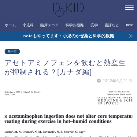
ホーム
小児科
臨床スコア
科学的根拠
疫学
書評など
note
noteもやってます：小児のかぜ薬と科学的根拠
熱中症
アセトアミノフェンを飲むと熱産生
が抑制される？[カナダ編]
2022年6月21日