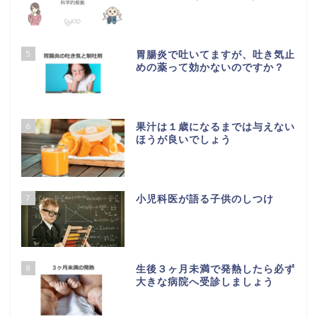
5
胃腸炎で吐いてますが、吐き気止
めの薬って効かないのですか？
6
果汁は１歳になるまでは与えない
ほうが良いでしょう
7
小児科医が語る子供のしつけ
8
生後３ヶ月未満で発熱したら必ず
大きな病院へ受診しましょう