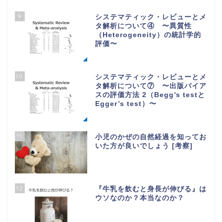
9
システマティック・レビューとメ
タ解析について④ 〜異質性
（Heterogeneity）の統計学的
評価〜
10
システマティック・レビューとメ
タ解析について⑦ 〜出版バイア
スの評価方法 2（Begg’s testと
Egger’s test）〜
11
小児のかぜの自然経過を知ってお
いた方が良いでしょう [考察]
12
『牛乳を飲むと身長が伸びる』は
ウソなのか？本当なのか？