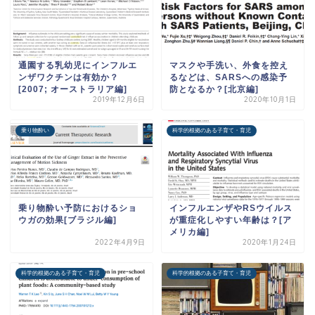
通園する乳幼児にインフルエ
マスクや手洗い、外食を控え
ンザワクチンは有効か？
るなどは、SARSへの感染予
[2007; オーストラリア編]
防となるか？[北京編]
2019年12月6日
2020年10月1日
乗り物酔い
科学的根拠のある子育て・育児
乗り物酔い予防におけるショ
インフルエンザやRSウイルス
ウガの効果[ブラジル編]
が重症化しやすい年齢は？[ア
メリカ編]
2022年4月9日
2020年1月24日
科学的根拠のある子育て・育児
科学的根拠のある子育て・育児