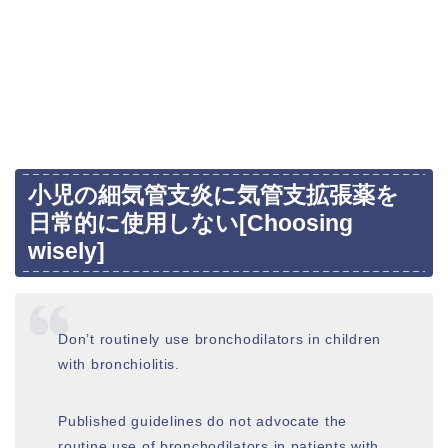
小児の細気管支炎に気管支拡張薬を
日常的に使用しない[Choosing
wisely]
Don’t routinely use bronchodilators in children
with bronchiolitis.
Published guidelines do not advocate the
routine use of bronchodilators in patients with