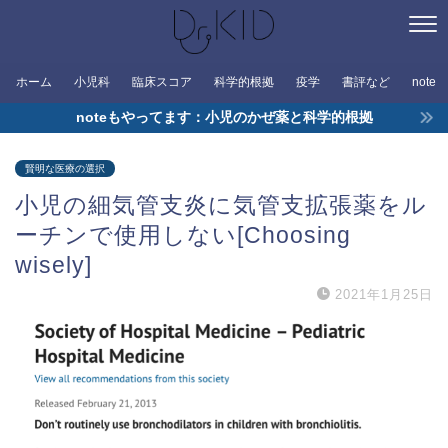
ホーム
小児科
臨床スコア
科学的根拠
疫学
書評など
note
noteもやってます：小児のかぜ薬と科学的根拠
賢明な医療の選択
小児の細気管支炎に気管支拡張薬をル
ーチンで使用しない[Choosing
wisely]
2021年1月25日