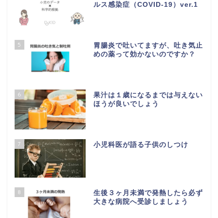
ルス感染症（COVID-19）ver.1
5
胃腸炎で吐いてますが、吐き気止
めの薬って効かないのですか？
6
果汁は１歳になるまでは与えない
ほうが良いでしょう
7
小児科医が語る子供のしつけ
8
生後３ヶ月未満で発熱したら必ず
大きな病院へ受診しましょう