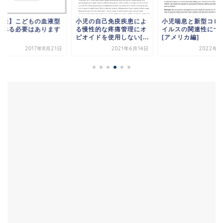
相談】こどもの血液型
小児の自己免疫疾患によ
小児喘息と新型コロ
調べる必要はあります
る慢性的な疼痛管理にオ
イルスの関連性につ
？
ピオイドを使用しない[...
[アメリカ編]
2017年8月21日
2021年6月14日
2022年7