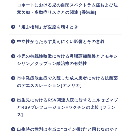
コホートにおける児の自閉スペクトラム症および注
意欠如・多動症リスクとの関連 [香港編]
「選ぶ権利」が医療を壊すとき
中立性がもたらす見えにくい影響とその意義
小児の持続性咳嗽における鼻咽頭細菌叢とアモキシ
シリン／クラブラン酸治療の有効性
市中発症敗血症で入院した成人患者における抗菌薬
のデエスカレーション[アメリカ]
出生児におけるRSV関連入院に対するニルセビマブ
とRSVプレフュージョンFワクチンの比較 [フラン
ス]
出生時の性別は本当に“コイン投げ”と同じなのか？