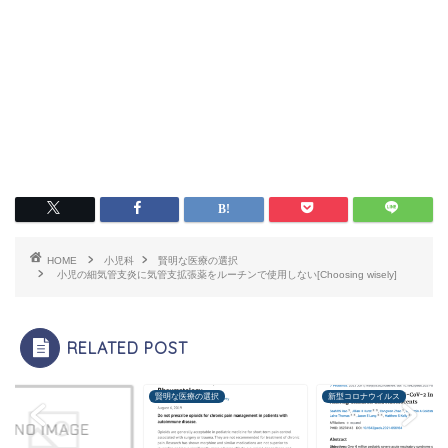
HOME
小児科
賢明な医療の選択
小児の細気管支炎に気管支拡張薬をルーチンで使用しない[Choosing wisely]
RELATED POST
科
賢明な医療の選択
新型コロナウイルス