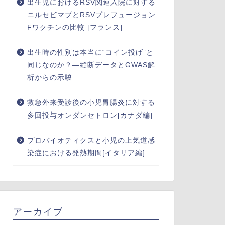
出生児におけるRSV関連入院に対する
ニルセビマブとRSVプレフュージョン
Fワクチンの比較 [フランス]
出生時の性別は本当に“コイン投げ”と
同じなのか？―縦断データとGWAS解
析からの示唆―
救急外来受診後の小児胃腸炎に対する
多回投与オンダンセトロン[カナダ編]
プロバイオティクスと小児の上気道感
染症における発熱期間[イタリア編]
アーカイブ