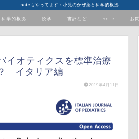
noteもやってます：小児のかぜ薬と科学的根拠
科学的根拠
疫学
書評など
note
お
バイオティクスを標準治療
？ イタリア編
2019年4月11日