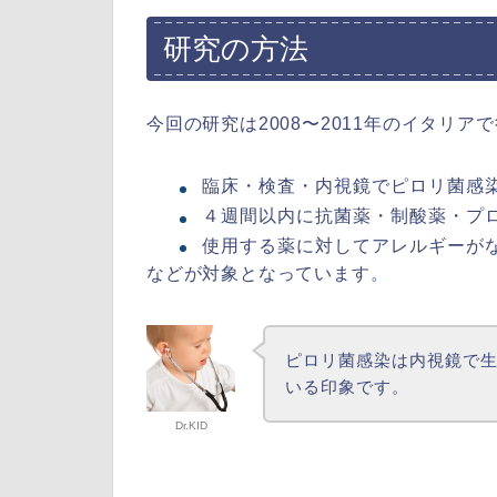
研究の方法
今回の研究は2008〜2011年のイタリ
臨床・検査・内視鏡でピロリ菌感
４週間以内に抗菌薬・制酸薬・プ
使用する薬に対してアレルギーが
などが対象となっています。
ピロリ菌感染は内視鏡で
いる印象です。
Dr.KID