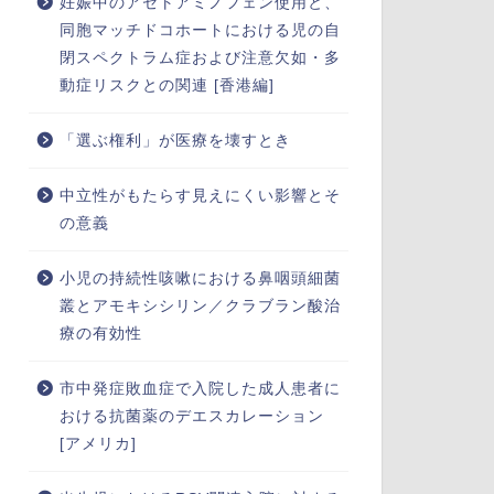
妊娠中のアセトアミノフェン使用と、
同胞マッチドコホートにおける児の自
閉スペクトラム症および注意欠如・多
動症リスクとの関連 [香港編]
「選ぶ権利」が医療を壊すとき
中立性がもたらす見えにくい影響とそ
の意義
小児の持続性咳嗽における鼻咽頭細菌
叢とアモキシシリン／クラブラン酸治
療の有効性
市中発症敗血症で入院した成人患者に
おける抗菌薬のデエスカレーション
[アメリカ]