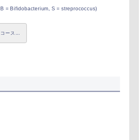
Bifidobacterium, S = streprococcus)
ルコース…