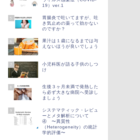
19）ver.1
胃腸炎で吐いてますが、吐
5
き気止めの薬って効かない
のですか？
果汁は１歳になるまでは与
6
えないほうが良いでしょう
小児科医が語る子供のしつ
7
け
生後３ヶ月未満で発熱した
8
ら必ず大きな病院へ受診し
ましょう
システマティック・レビュ
9
ーとメタ解析について
④ 〜異質性
（Heterogeneity）の統計
学的評価〜