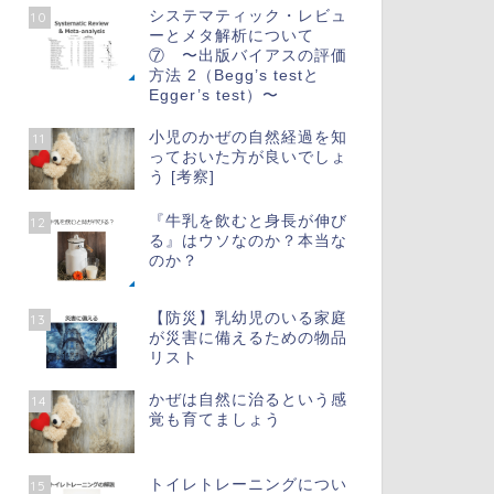
システマティック・レビュ
10
ーとメタ解析について
⑦ 〜出版バイアスの評価
方法 2（Begg’s testと
Egger’s test）〜
小児のかぜの自然経過を知
11
っておいた方が良いでしょ
う [考察]
『牛乳を飲むと身長が伸び
12
る』はウソなのか？本当な
のか？
【防災】乳幼児のいる家庭
13
が災害に備えるための物品
リスト
かぜは自然に治るという感
14
覚も育てましょう
トイレトレーニングについ
15