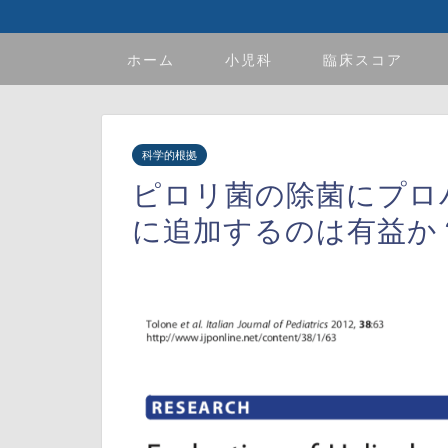
ホーム
小児科
臨床スコア
科学的根拠
ピロリ菌の除菌にプロ
に追加するのは有益か