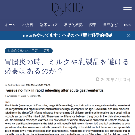
ホーム
小児科
臨床スコア
科学的根拠
疫学
書評など
note
noteもやってます：小児のかぜ薬と科学的根拠
科学的根拠のある子育て・育児
胃腸炎の時、ミルクや乳製品を避ける
必要はあるのか？
2020年7月20日