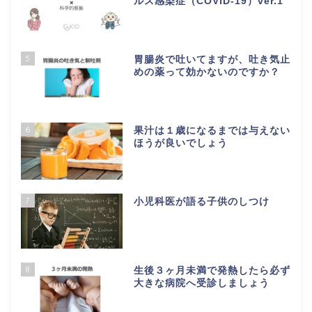
ルス感染症（COVID-19）ver.1
5
胃腸炎で吐いてますが、吐き気止
めの薬って効かないのですか？
6
果汁は１歳になるまでは与えない
ほうが良いでしょう
7
小児科医が語る子供のしつけ
8
生後３ヶ月未満で発熱したら必ず
大きな病院へ受診しましょう