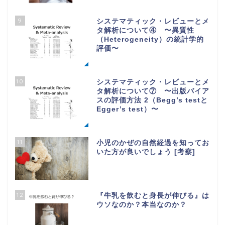
9
システマティック・レビューとメ
タ解析について④ 〜異質性
（Heterogeneity）の統計学的
評価〜
10
システマティック・レビューとメ
タ解析について⑦ 〜出版バイア
スの評価方法 2（Begg’s testと
Egger’s test）〜
11
小児のかぜの自然経過を知ってお
いた方が良いでしょう [考察]
12
『牛乳を飲むと身長が伸びる』は
ウソなのか？本当なのか？