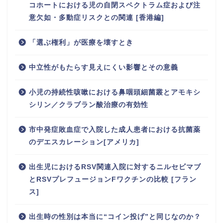
コホートにおける児の自閉スペクトラム症および注
意欠如・多動症リスクとの関連 [香港編]
「選ぶ権利」が医療を壊すとき
中立性がもたらす見えにくい影響とその意義
小児の持続性咳嗽における鼻咽頭細菌叢とアモキシ
シリン／クラブラン酸治療の有効性
市中発症敗血症で入院した成人患者における抗菌薬
のデエスカレーション[アメリカ]
出生児におけるRSV関連入院に対するニルセビマブ
とRSVプレフュージョンFワクチンの比較 [フラン
ス]
出生時の性別は本当に“コイン投げ”と同じなのか？