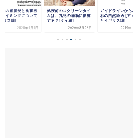
幼児の胃腸炎と食事再
就寝前のスクリーンタイ
ガイドラインからみ
のタイミングについて
ムは、乳児の睡眠に影響
邪の自然経過 [アメ
ギリス編]
する？[タイ編]
とイギリス編]
2020年4月1日
2020年8月26日
2019年10