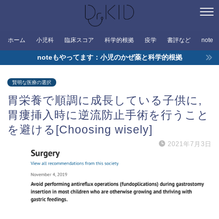
ホーム
小児科
臨床スコア
科学的根拠
疫学
書評など
note
noteもやってます：小児のかぜ薬と科学的根拠
賢明な医療の選択
胃栄養で順調に成長している子供に,
胃瘻挿入時に逆流防止手術を行うこと
を避ける[Choosing wisely]
2021年7月3日