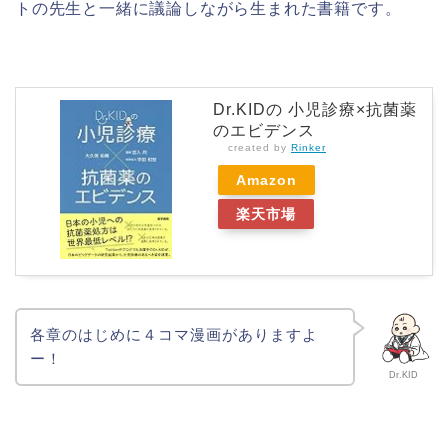
トの先生と一緒に議論しながら生まれた書籍です。
Dr.KIDの 小児診療×抗菌薬
のエビデンス
created by
Rinker
Amazon
楽天市場
各章のはじめに４コマ漫画がありますよ
ー！
Dr.KID