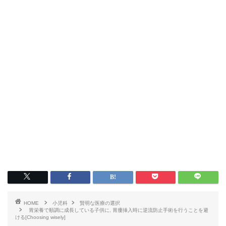
HOME
小児科
賢明な医療の選択
胃栄養で順調に成長している子供に, 胃瘻挿入時に逆流防止手術を行うことを避
ける[Choosing wisely]