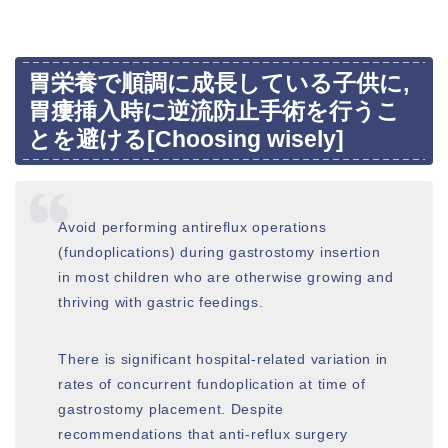
胃栄養で順調に成長している子供に,
胃瘻挿入時に逆流防止手術を行うこ
とを避ける[Choosing wisely]
Avoid performing antireflux operations
(fundoplications) during gastrostomy insertion
in most children who are otherwise growing and
thriving with gastric feedings.
There is significant hospital-related variation in
rates of concurrent fundoplication at time of
gastrostomy placement. Despite
recommendations that anti-reflux surgery