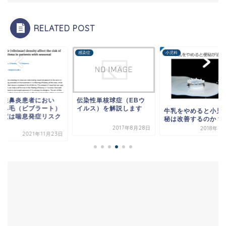
RELATED POST
科
感染症
小児科
節性鼻炎患者におい
伝染性単核球症（EBウ
、鼻毛（ビブラート）
イルス）を解説します
牛乳をやめると小児
密度は喘息発症リスク
秘は改善するのか？
.
2017年8月28日
2018年7
2021年11月23日