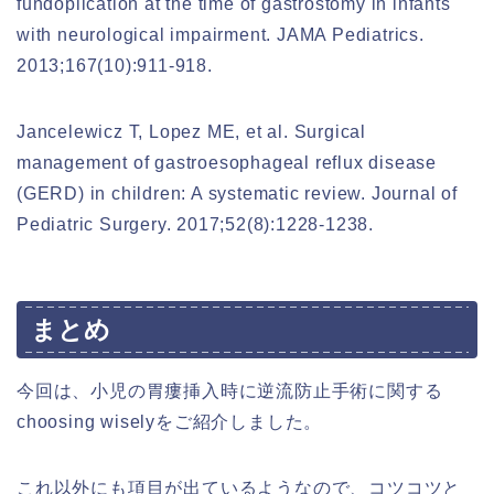
fundoplication at the time of gastrostomy in infants
with neurological impairment. JAMA Pediatrics.
2013;167(10):911-918.
Jancelewicz T, Lopez ME, et al. Surgical
management of gastroesophageal reflux disease
(GERD) in children: A systematic review. Journal of
Pediatric Surgery. 2017;52(8):1228-1238.
まとめ
今回は、小児の胃瘻挿入時に逆流防止手術に関する
choosing wiselyをご紹介しました。
これ以外にも項目が出ているようなので、コツコツと