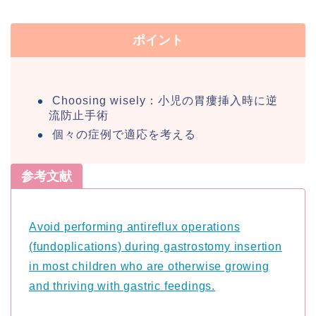
ポイント
Choosing wisely：小児の胃瘻挿入時に逆
流防止手術
個々の症例で適応を考える
参考文献
Avoid performing antireflux operations
(fundoplications) during gastrostomy insertion
in most children who are otherwise growing
and thriving with gastric feedings.