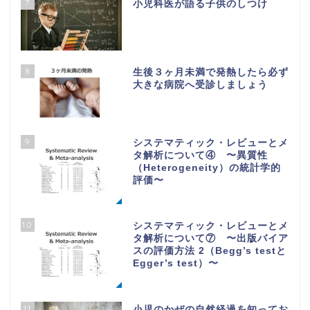
7
小児科医が語る子供のしつけ
8
生後３ヶ月未満で発熱したら必ず
大きな病院へ受診しましょう
9
システマティック・レビューとメ
タ解析について④ 〜異質性
（Heterogeneity）の統計学的
評価〜
10
システマティック・レビューとメ
タ解析について⑦ 〜出版バイア
スの評価方法 2（Begg’s testと
Egger’s test）〜
11
小児のかぜの自然経過を知ってお