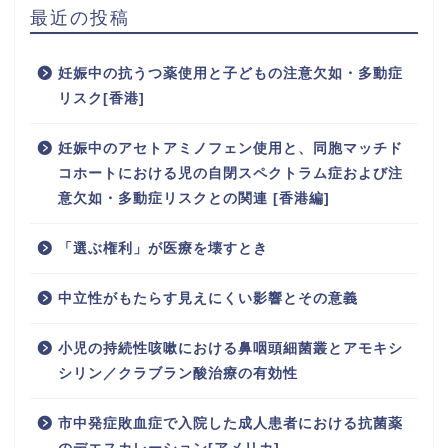
最近の投稿
妊娠中の抗うつ薬使用と子どもの注意欠如・多動症
リスク[香港]
妊娠中のアセトアミノフェン使用と、同胞マッチド
コホートにおける児の自閉スペクトラム症および注
意欠如・多動症リスクとの関連 [香港編]
「選ぶ権利」が医療を壊すとき
中立性がもたらす見えにくい影響とその意義
小児の持続性咳嗽における鼻咽頭細菌叢とアモキシ
シリン／クラブラン酸治療の有効性
市中発症敗血症で入院した成人患者における抗菌薬