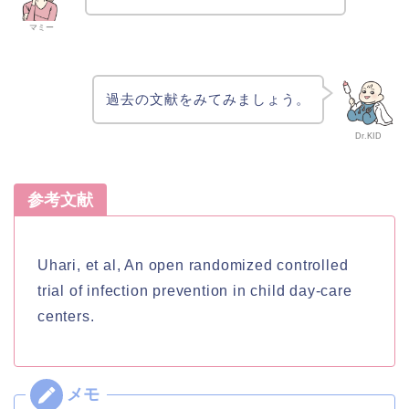
マミー
過去の文献をみてみましょう。
Dr.KID
参考文献
Uhari, et al, An open randomized controlled
trial of infection prevention in child day-care
centers.