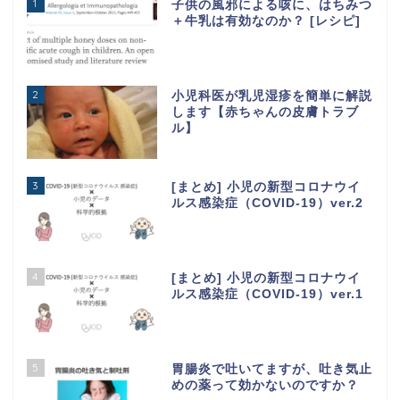
1
子供の風邪による咳に、はちみつ
＋牛乳は有効なのか？ [レシピ]
2
小児科医が乳児湿疹を簡単に解説
します【赤ちゃんの皮膚トラブ
ル】
3
[まとめ] 小児の新型コロナウイ
ルス感染症（COVID-19）ver.2
4
[まとめ] 小児の新型コロナウイ
ルス感染症（COVID-19）ver.1
5
胃腸炎で吐いてますが、吐き気止
めの薬って効かないのですか？