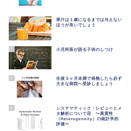
6
果汁は１歳になるまでは与えない
ほうが良いでしょう
7
小児科医が語る子供のしつけ
8
生後３ヶ月未満で発熱したら必ず
大きな病院へ受診しましょう
9
システマティック・レビューとメ
タ解析について④ 〜異質性
（Heterogeneity）の統計学的
評価〜