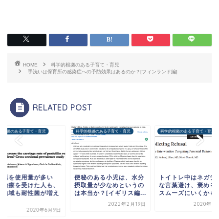
HOME
科学的根拠のある子育て・育児
手洗いは保育所の感染症への予防効果はあるのか？[フィンランド編]
RELATED POST
的根拠のある子育て・育児
科学的根拠のある子育て・育児
科学的根拠のある子育て・育児
菌薬を使用量が多い
便秘のある小児は、水分
トイトレ中はネガテ
、治療を受けた人も、
摂取量が少なめというの
な言葉避け、褒める
の地域も耐性菌が増え
は本当か？[イギリス編...
スムーズにいくかも [.
.
2022年2月19日
2020年2
2020年6月9日