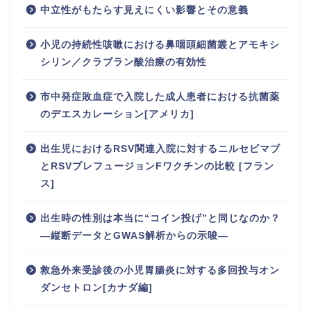
中立性がもたらす見えにくい影響とその意義
小児の持続性咳嗽における鼻咽頭細菌叢とアモキシ
シリン／クラブラン酸治療の有効性
市中発症敗血症で入院した成人患者における抗菌薬
のデエスカレーション[アメリカ]
出生児におけるRSV関連入院に対するニルセビマブ
とRSVプレフュージョンFワクチンの比較 [フラン
ス]
出生時の性別は本当に“コイン投げ”と同じなのか？
―縦断データとGWAS解析からの示唆―
救急外来受診後の小児胃腸炎に対する多回投与オン
ダンセトロン[カナダ編]