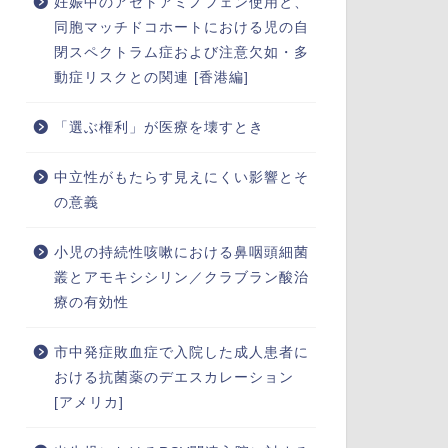
妊娠中のアセトアミノフェン使用と、
同胞マッチドコホートにおける児の自
閉スペクトラム症および注意欠如・多
動症リスクとの関連 [香港編]
「選ぶ権利」が医療を壊すとき
中立性がもたらす見えにくい影響とそ
の意義
小児の持続性咳嗽における鼻咽頭細菌
叢とアモキシシリン／クラブラン酸治
療の有効性
市中発症敗血症で入院した成人患者に
おける抗菌薬のデエスカレーション
[アメリカ]