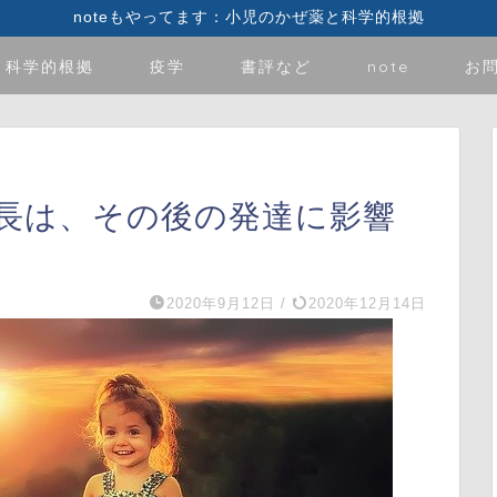
noteもやってます：小児のかぜ薬と科学的根拠
科学的根拠
疫学
書評など
note
お
長は、その後の発達に影響
2020年9月12日
/
2020年12月14日