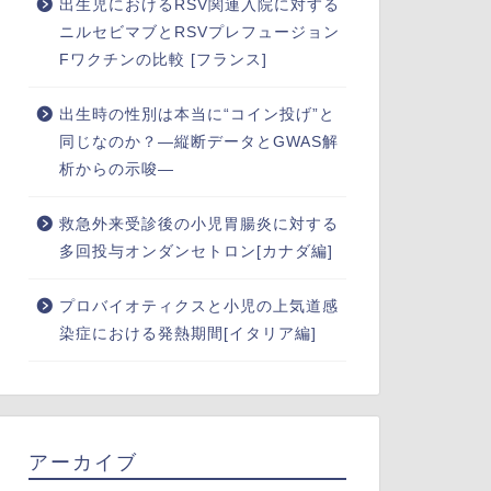
出生児におけるRSV関連入院に対する
ニルセビマブとRSVプレフュージョン
Fワクチンの比較 [フランス]
出生時の性別は本当に“コイン投げ”と
同じなのか？―縦断データとGWAS解
析からの示唆―
救急外来受診後の小児胃腸炎に対する
多回投与オンダンセトロン[カナダ編]
プロバイオティクスと小児の上気道感
染症における発熱期間[イタリア編]
アーカイブ