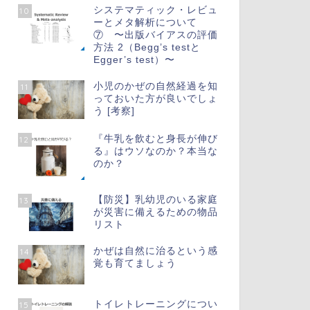
システマティック・レビュ
10
ーとメタ解析について
⑦ 〜出版バイアスの評価
方法 2（Begg’s testと
Egger’s test）〜
小児のかぜの自然経過を知
11
っておいた方が良いでしょ
う [考察]
『牛乳を飲むと身長が伸び
12
る』はウソなのか？本当な
のか？
【防災】乳幼児のいる家庭
13
が災害に備えるための物品
リスト
かぜは自然に治るという感
14
覚も育てましょう
トイレトレーニングについ
15