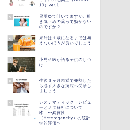
19）ver.1
胃腸炎で吐いてますが、吐
5
き気止めの薬って効かない
のですか？
果汁は１歳になるまでは与
6
えないほうが良いでしょう
小児科医が語る子供のしつ
7
け
生後３ヶ月未満で発熱した
8
ら必ず大きな病院へ受診し
ましょう
システマティック・レビュ
9
ーとメタ解析について
④ 〜異質性
（Heterogeneity）の統計
学的評価〜