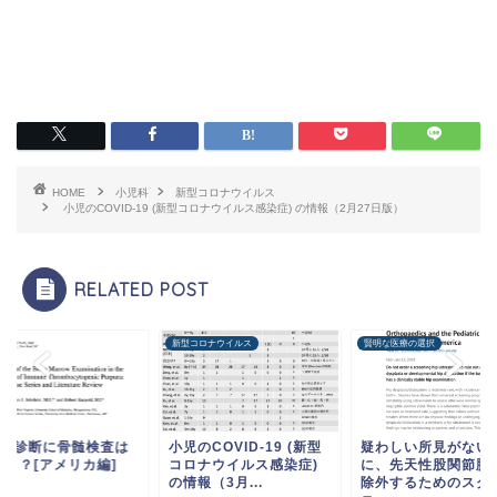
HOME
小児科
新型コロナウイルス
小児のCOVID-19 (新型コロナウイルス感染症) の情報（2月27日版）
RELATED POST
科
新型コロナウイルス
賢明な医療の選択
TPの診断に骨髄検査は
小児のCOVID-19 (新型
疑わしい所見がない
須！？[アメリカ編]
コロナウイルス感染症)
に、先天性股関節脱
の情報（3月...
除外するためのスク