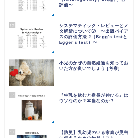
評価〜
10
システマティック・レビューとメ
タ解析について⑦ 〜出版バイア
スの評価方法 2（Begg’s testと
Egger’s test）〜
11
小児のかぜの自然経過を知ってお
いた方が良いでしょう [考察]
12
『牛乳を飲むと身長が伸びる』は
ウソなのか？本当なのか？
13
【防災】乳幼児のいる家庭が災害