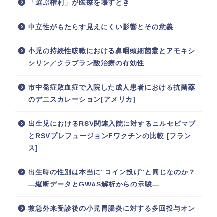
「選ぶ権利」が医療を壊すとき
中立性がもたらす見えにくい影響とその意義
小児の持続性咳嗽における鼻咽頭細菌叢とアモキシ
シリン／クラブラン酸治療の有効性
市中発症敗血症で入院した成人患者における抗菌薬
のデエスカレーション[アメリカ]
出生児におけるRSV関連入院に対するニルセビマブ
とRSVプレフュージョンFワクチンの比較 [フラン
ス]
出生時の性別は本当に“コイン投げ”と同じなのか？
―縦断データとGWAS解析からの示唆―
救急外来受診後の小児胃腸炎に対する多回投与オン