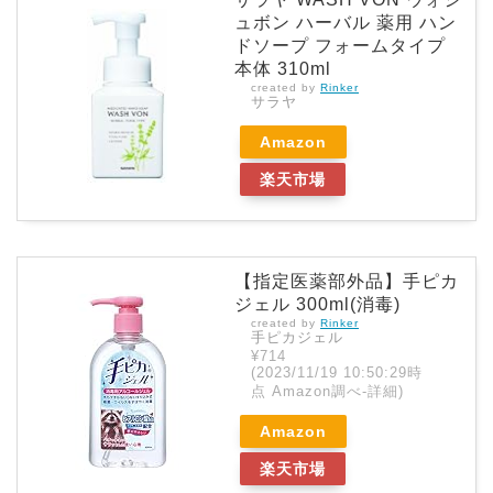
ュボン ハーバル 薬用 ハン
ドソープ フォームタイプ
本体 310ml
created by
Rinker
サラヤ
Amazon
楽天市場
【指定医薬部外品】手ピカ
ジェル 300ml(消毒)
created by
Rinker
手ピカジェル
¥714
(2023/11/19 10:50:29時
点 Amazon調べ-
詳細)
Amazon
楽天市場