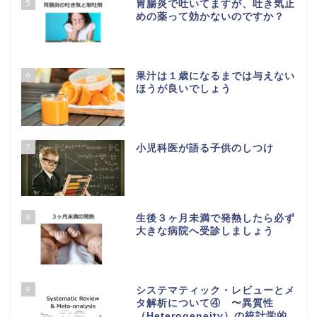
5
胃腸炎で吐いてますが、吐き気止
めの薬って効かないのですか？
6
果汁は１歳になるまでは与えない
ほうが良いでしょう
7
小児科医が語る子供のしつけ
8
生後３ヶ月未満で発熱したら必ず
大きな病院へ受診しましょう
9
システマティック・レビューとメ
タ解析について④ 〜異質性
（Heterogeneity）の統計学的