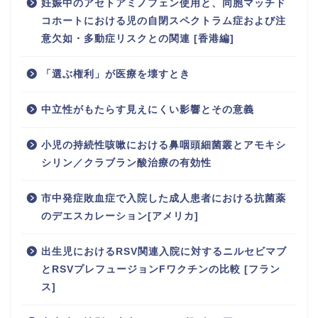
妊娠中のアセトアミノフェン使用と、同胞マッチド
コホートにおける児の自閉スペクトラム症および注
意欠如・多動症リスクとの関連 [香港編]
「選ぶ権利」が医療を壊すとき
中立性がもたらす見えにくい影響とその意義
小児の持続性咳嗽における鼻咽頭細菌叢とアモキシ
シリン／クラブラン酸治療の有効性
市中発症敗血症で入院した成人患者における抗菌薬
のデエスカレーション[アメリカ]
出生児におけるRSV関連入院に対するニルセビマブ
とRSVプレフュージョンFワクチンの比較 [フラン
ス]