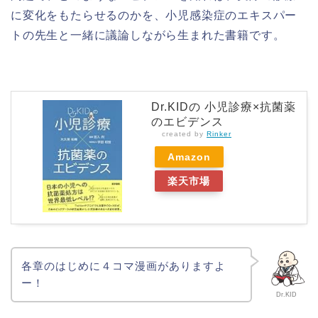
に変化をもたらせるのかを、小児感染症のエキスパー
トの先生と一緒に議論しながら生まれた書籍です。
Dr.KIDの 小児診療×抗菌薬
のエビデンス
created by
Rinker
Amazon
楽天市場
各章のはじめに４コマ漫画がありますよ
ー！
Dr.KID