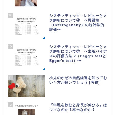
9
システマティック・レビューとメ
タ解析について④ 〜異質性
（Heterogeneity）の統計学的
評価〜
10
システマティック・レビューとメ
タ解析について⑦ 〜出版バイア
スの評価方法 2（Begg’s testと
Egger’s test）〜
11
小児のかぜの自然経過を知ってお
いた方が良いでしょう [考察]
12
『牛乳を飲むと身長が伸びる』は
ウソなのか？本当なのか？