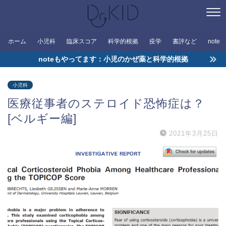
ホーム
小児科
臨床スコア
科学的根拠
疫学
書評など
note
noteもやってます：小児のかぜ薬と科学的根拠
小児科
医療従事者のステロイド恐怖症は？
[ベルギー編]
2021年3月25日