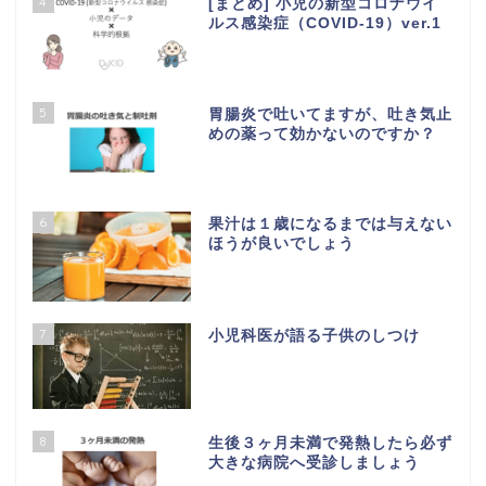
4
[まとめ] 小児の新型コロナウイ
ルス感染症（COVID-19）ver.1
5
胃腸炎で吐いてますが、吐き気止
めの薬って効かないのですか？
6
果汁は１歳になるまでは与えない
ほうが良いでしょう
7
小児科医が語る子供のしつけ
8
生後３ヶ月未満で発熱したら必ず
大きな病院へ受診しましょう