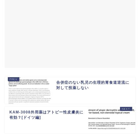
合併症のない乳児の生理的胃食道逆流に
対して投薬しない
KAM-3008外用薬はアトピー性皮膚炎に
有効？[ドイツ編]