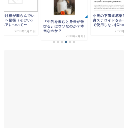
の付け根が膨らんでい
小児の下気道感染症
す 〜鼠径（そけい）
身ステロイドをルー
『牛乳を飲むと身長が伸
ルニアについて〜
で使用しない[Choo..
びる』はウソなのか？本
当なのか？
2018年5月31日
2021年3
2018年7月1日