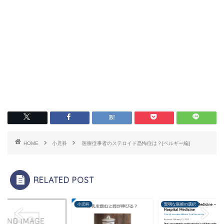
HOME
小児科
医療従事者のステロイド恐怖症は？[ベルギー編]
RELATED POST
科
小児科
賢明な医療の選択