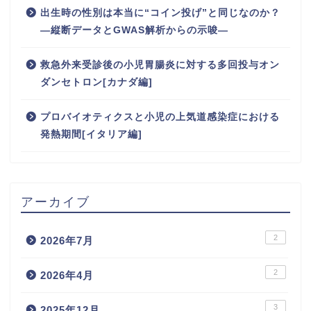
出生時の性別は本当に“コイン投げ”と同じなのか？
―縦断データとGWAS解析からの示唆―
救急外来受診後の小児胃腸炎に対する多回投与オン
ダンセトロン[カナダ編]
プロバイオティクスと小児の上気道感染症における
発熱期間[イタリア編]
アーカイブ
2
2026年7月
2
2026年4月
3
2025年12月