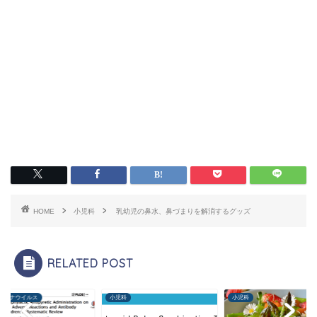
HOME
小児科
乳幼児の鼻水、鼻づまりを解消するグッズ
RELATED POST
コロナウイルス
小児科
小児科