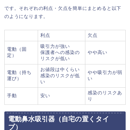
です。それぞれの利点・欠点を簡単にまとめると以下
のようになります。
利点
欠点
吸引力が強い
電動（固
保護者への感染の
やや高い
定）
リスクが低い
お値段は中くらい
電動（持ち
やや吸引力が弱
感染のリスクが低
運び）
い
い
感染のリスクあ
手動
安い
り
電動鼻水吸引器（自宅の置くタイ
プ）