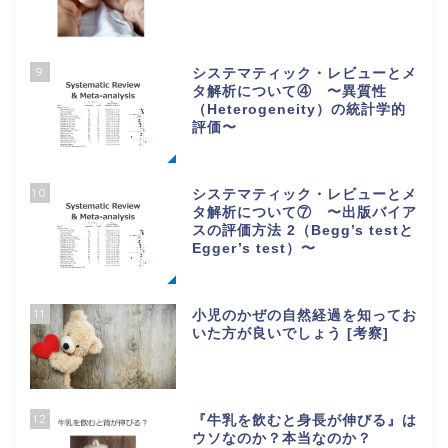
9
システマティック・レビューとメ
タ解析について④ 〜異質性
（Heterogeneity）の統計学的
評価〜
10
システマティック・レビューとメ
タ解析について⑦ 〜出版バイア
スの評価方法 2（Begg’s testと
Egger’s test）〜
11
小児のかぜの自然経過を知ってお
いた方が良いでしょう [考察]
12
『牛乳を飲むと身長が伸びる』は
ウソなのか？本当なのか？