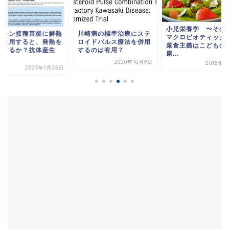
小児栄養学 〜その
クチン接種直後に解熱
川崎病の標準治療にステ
マクロビオティック
を使用すると、発熱を
ロイドパルス療法を併用
菜食主義はこどもの
防するか？抗体産生
するのは有用？
康...
.
2020年10月9日
2018年5
2023年1月26日