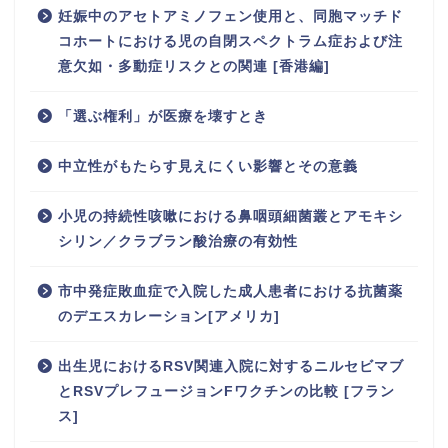
妊娠中のアセトアミノフェン使用と、同胞マッチド
コホートにおける児の自閉スペクトラム症および注
意欠如・多動症リスクとの関連 [香港編]
「選ぶ権利」が医療を壊すとき
中立性がもたらす見えにくい影響とその意義
小児の持続性咳嗽における鼻咽頭細菌叢とアモキシ
シリン／クラブラン酸治療の有効性
市中発症敗血症で入院した成人患者における抗菌薬
のデエスカレーション[アメリカ]
出生児におけるRSV関連入院に対するニルセビマブ
とRSVプレフュージョンFワクチンの比較 [フラン
ス]