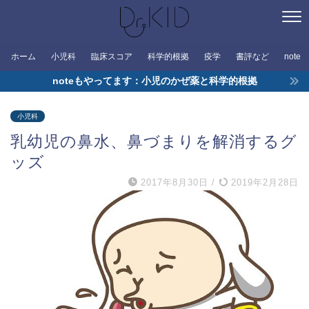
ホーム
小児科
臨床スコア
科学的根拠
疫学
書評など
note
noteもやってます：小児のかぜ薬と科学的根拠
小児科
乳幼児の鼻水、鼻づまりを解消するグ
ッズ
2017年8月30日
/
2019年2月28日