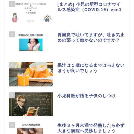
4
[まとめ] 小児の新型コロナウイ
ルス感染症（COVID-19）ver.1
5
胃腸炎で吐いてますが、吐き気止
めの薬って効かないのですか？
6
果汁は１歳になるまでは与えない
ほうが良いでしょう
7
小児科医が語る子供のしつけ
8
生後３ヶ月未満で発熱したら必ず
大きな病院へ受診しましょう