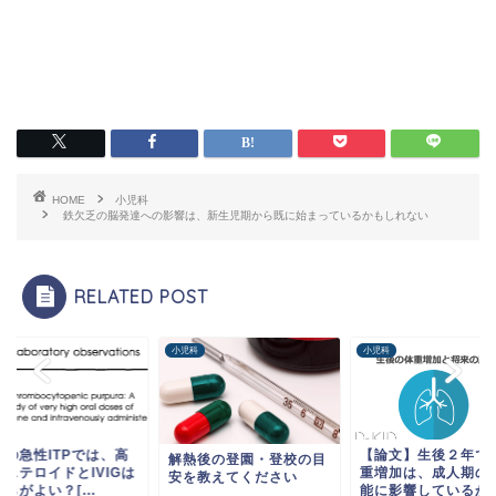
HOME
小児科
鉄欠乏の脳発達への影響は、新生児期から既に始まっているかもしれない
RELATED POST
科
小児科
小児科
児の急性ITPでは、高
【論文】生後２年で
解熱後の登園・登校の目
量ステロイドとIVIGは
重増加は、成人期の
安を教えてください
らがよい？[...
能に影響しているか