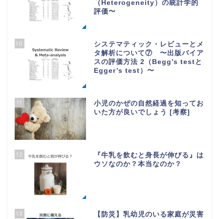
（Heterogeneity）の統計学的
評価〜
10
システマティック・レビューとメ
タ解析について⑦ 〜出版バイア
スの評価方法 2（Begg’s testと
Egger’s test）〜
11
小児のかぜの自然経過を知ってお
いた方が良いでしょう [考察]
12
『牛乳を飲むと身長が伸びる』は
ウソなのか？本当なのか？
13
【防災】乳幼児のいる家庭が災害