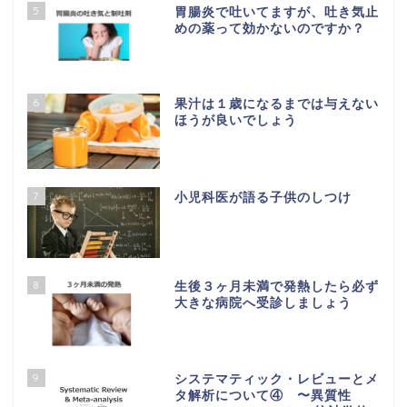
5
胃腸炎で吐いてますが、吐き気止
めの薬って効かないのですか？
6
果汁は１歳になるまでは与えない
ほうが良いでしょう
7
小児科医が語る子供のしつけ
8
生後３ヶ月未満で発熱したら必ず
大きな病院へ受診しましょう
9
システマティック・レビューとメ
タ解析について④ 〜異質性