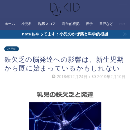
ホーム
小児科
臨床スコア
科学的根拠
疫学
書評など
note
noteもやってます：小児のかぜ薬と科学的根拠
小児科
鉄欠乏の脳発達への影響は、新生児期
から既に始まっているかもしれない
2018年12月24日
/
2019年2月10日