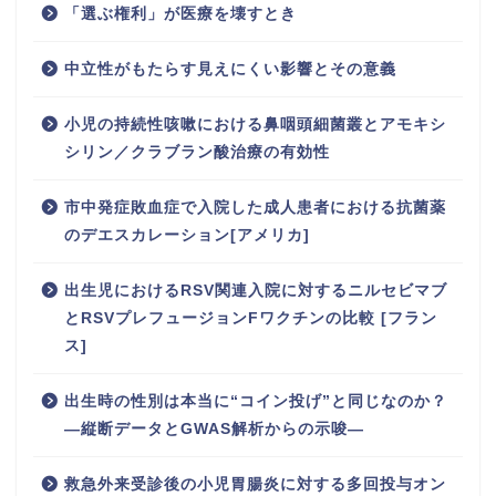
「選ぶ権利」が医療を壊すとき
中立性がもたらす見えにくい影響とその意義
小児の持続性咳嗽における鼻咽頭細菌叢とアモキシ
シリン／クラブラン酸治療の有効性
市中発症敗血症で入院した成人患者における抗菌薬
のデエスカレーション[アメリカ]
出生児におけるRSV関連入院に対するニルセビマブ
とRSVプレフュージョンFワクチンの比較 [フラン
ス]
出生時の性別は本当に“コイン投げ”と同じなのか？
―縦断データとGWAS解析からの示唆―
救急外来受診後の小児胃腸炎に対する多回投与オン