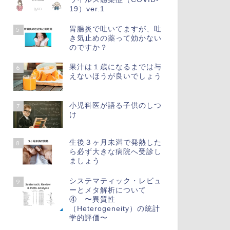
19）ver.1
胃腸炎で吐いてますが、吐
5
き気止めの薬って効かない
のですか？
果汁は１歳になるまでは与
6
えないほうが良いでしょう
小児科医が語る子供のしつ
7
け
生後３ヶ月未満で発熱した
8
ら必ず大きな病院へ受診し
ましょう
システマティック・レビュ
9
ーとメタ解析について
④ 〜異質性
（Heterogeneity）の統計
学的評価〜