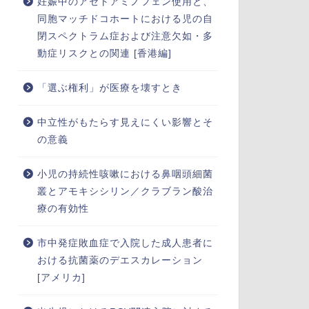
妊娠中のアセトアミノフェン使用と、
同胞マッチドコホートにおける児の自
閉スペクトラム症および注意欠如・多
動症リスクとの関連 [香港編]
「選ぶ権利」が医療を壊すとき
中立性がもたらす見えにくい影響とそ
の意義
小児の持続性咳嗽における鼻咽頭細菌
叢とアモキシシリン／クラブラン酸治
療の有効性
市中発症敗血症で入院した成人患者に
おける抗菌薬のデエスカレーション
[アメリカ]