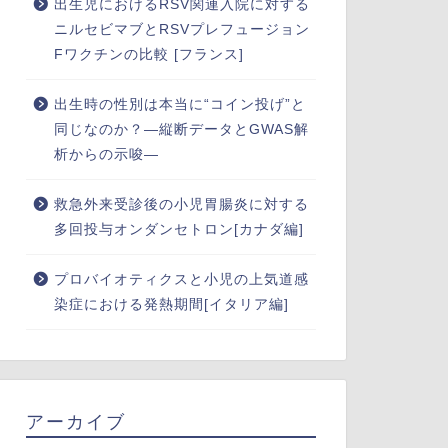
出生児におけるRSV関連入院に対する
ニルセビマブとRSVプレフュージョン
Fワクチンの比較 [フランス]
出生時の性別は本当に“コイン投げ”と
同じなのか？―縦断データとGWAS解
析からの示唆―
救急外来受診後の小児胃腸炎に対する
多回投与オンダンセトロン[カナダ編]
プロバイオティクスと小児の上気道感
染症における発熱期間[イタリア編]
アーカイブ