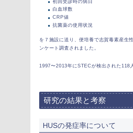
初回受診時の病日
白血球数
CRP値
抗菌薬の使用状況
を７施設に送り、便培養で志賀毒素産生性
ンケート調査されました。
1997〜2013年にSTECが検出された1
研究の結果と考察
HUSの発症率について