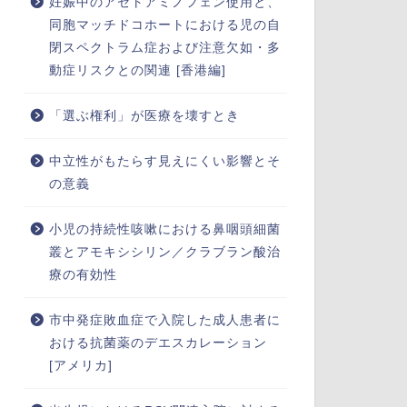
妊娠中のアセトアミノフェン使用と、
同胞マッチドコホートにおける児の自
閉スペクトラム症および注意欠如・多
動症リスクとの関連 [香港編]
「選ぶ権利」が医療を壊すとき
中立性がもたらす見えにくい影響とそ
の意義
小児の持続性咳嗽における鼻咽頭細菌
叢とアモキシシリン／クラブラン酸治
療の有効性
市中発症敗血症で入院した成人患者に
おける抗菌薬のデエスカレーション
[アメリカ]