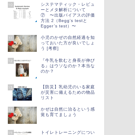
システマティック・レビュ
10
ーとメタ解析について
⑦ 〜出版バイアスの評価
方法 2（Begg’s testと
Egger’s test）〜
小児のかぜの自然経過を知
11
っておいた方が良いでしょ
う [考察]
『牛乳を飲むと身長が伸び
12
る』はウソなのか？本当な
のか？
【防災】乳幼児のいる家庭
13
が災害に備えるための物品
リスト
かぜは自然に治るという感
14
覚も育てましょう
トイレトレーニングについ
15