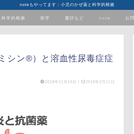
noteもやってます：小児のかぜ薬と科学的根拠
科学的根拠
疫学
書評など
note
お
ミシン®︎）と溶血性尿毒症症
2018年11月14日
/
2019年2月11日