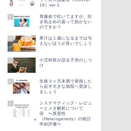
19）ver.1
胃腸炎で吐いてますが、吐
5
き気止めの薬って効かない
のですか？
果汁は１歳になるまでは与
6
えないほうが良いでしょう
小児科医が語る子供のしつ
7
け
生後３ヶ月未満で発熱した
8
ら必ず大きな病院へ受診し
ましょう
システマティック・レビュ
9
ーとメタ解析について
④ 〜異質性
（Heterogeneity）の統計
学的評価〜