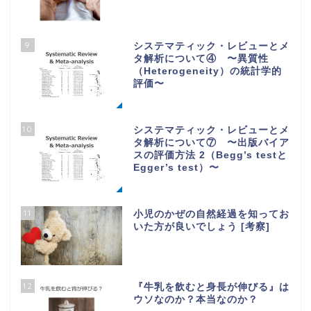
9
システマティック・レビューとメ
タ解析について④ 〜異質性
（Heterogeneity）の統計学的
評価〜
10
システマティック・レビューとメ
タ解析について⑦ 〜出版バイア
スの評価方法 2（Begg’s testと
Egger’s test）〜
11
小児のかぜの自然経過を知ってお
いた方が良いでしょう [考察]
12
『牛乳を飲むと身長が伸びる』は
ウソなのか？本当なのか？