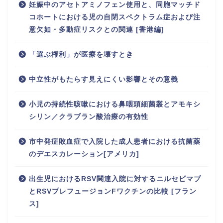
妊娠中のアセトアミノフェン使用と、同胞マッチド
コホートにおける児の自閉スペクトラム症および注
意欠如・多動症リスクとの関連 [香港編]
「選ぶ権利」が医療を壊すとき
中立性がもたらす見えにくい影響とその意義
小児の持続性咳嗽における鼻咽頭細菌叢とアモキシ
シリン／クラブラン酸治療の有効性
市中発症敗血症で入院した成人患者における抗菌薬
のデエスカレーション[アメリカ]
出生児におけるRSV関連入院に対するニルセビマブ
とRSVプレフュージョンFワクチンの比較 [フラン
ス]