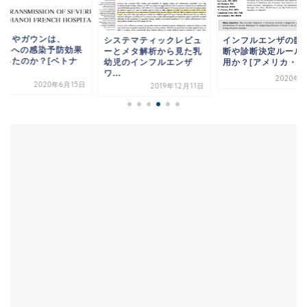
スクやガウンは、
システマティックレビュ
インフルエンザの臨
ARSへの感染予防効果
ーとメタ解析から見た乳
断や診断決定ルール
あったのか？[ベトナ
幼児のインフルエンザ
用か？[アメリカ・20.
.
ワ...
2020年1
2020年6月15日
2019年12月11日