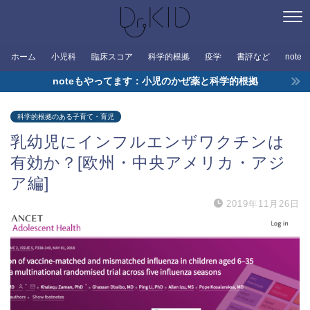
ホーム
小児科
臨床スコア
科学的根拠
疫学
書評など
note
noteもやってます：小児のかぜ薬と科学的根拠
科学的根拠のある子育て・育児
乳幼児にインフルエンザワクチンは
有効か？[欧州・中央アメリカ・アジ
ア編]
2019年11月26日