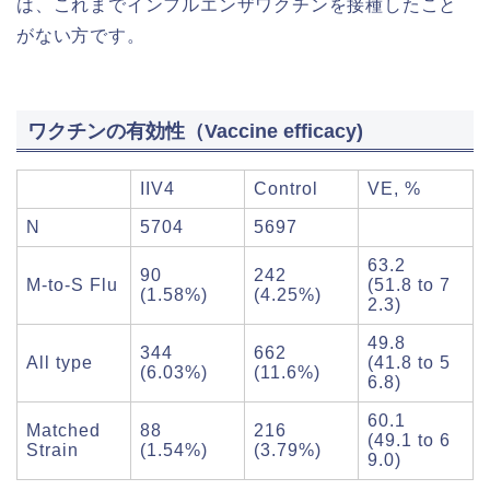
は、これまでインフルエンザワクチンを接種したこと
がない方です。
ワクチンの有効性（Vaccine efficacy)
IIV4
Control
VE, %
N
5704
5697
63.2
90
242
M-to-S Flu
(51.8 to 7
(1.58%)
(4.25%)
2.3)
49.8
344
662
All type
(41.8 to 5
(6.03%)
(11.6%)
6.8)
60.1
Matched
88
216
(49.1 to 6
Strain
(1.54%)
(3.79%)
9.0)