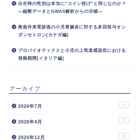
出生時の性別は本当に“コイン投げ”と同じなのか？
―縦断データとGWAS解析からの示唆―
救急外来受診後の小児胃腸炎に対する多回投与オン
ダンセトロン[カナダ編]
プロバイオティクスと小児の上気道感染症における
発熱期間[イタリア編]
アーカイブ
2
2026年7月
2
2026年4月
3
2025年12月