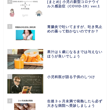
4
[まとめ] 小児の新型コロナウイ
ルス感染症（COVID-19）ver.1
5
胃腸炎で吐いてますが、吐き気止
めの薬って効かないのですか？
6
果汁は１歳になるまでは与えない
ほうが良いでしょう
7
小児科医が語る子供のしつけ
8
生後３ヶ月未満で発熱したら必ず
大きな病院へ受診しましょう