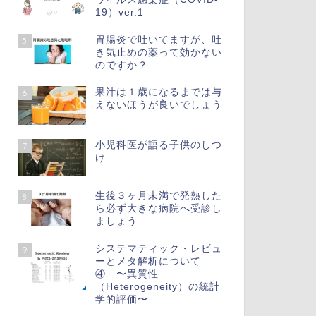
19）ver.1
胃腸炎で吐いてますが、吐
5
き気止めの薬って効かない
のですか？
果汁は１歳になるまでは与
6
えないほうが良いでしょう
小児科医が語る子供のしつ
7
け
生後３ヶ月未満で発熱した
8
ら必ず大きな病院へ受診し
ましょう
システマティック・レビュ
9
ーとメタ解析について
④ 〜異質性
（Heterogeneity）の統計
学的評価〜