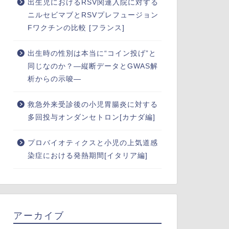
出生児におけるRSV関連入院に対する
ニルセビマブとRSVプレフュージョン
Fワクチンの比較 [フランス]
出生時の性別は本当に“コイン投げ”と
同じなのか？―縦断データとGWAS解
析からの示唆―
救急外来受診後の小児胃腸炎に対する
多回投与オンダンセトロン[カナダ編]
プロバイオティクスと小児の上気道感
染症における発熱期間[イタリア編]
アーカイブ