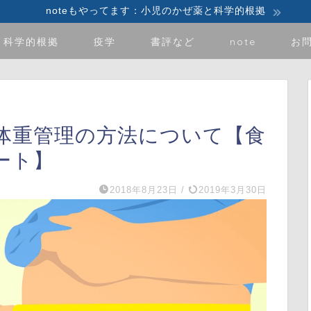
noteもやってます：小児のかぜ薬と科学的根拠
科学的根拠
疫学
書評など
note
お
体重管理の方法について【食
ート】
2018年8月23日
/
2019年3月30日