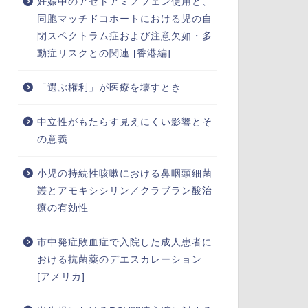
妊娠中のアセトアミノフェン使用と、
同胞マッチドコホートにおける児の自
閉スペクトラム症および注意欠如・多
動症リスクとの関連 [香港編]
「選ぶ権利」が医療を壊すとき
中立性がもたらす見えにくい影響とそ
の意義
小児の持続性咳嗽における鼻咽頭細菌
叢とアモキシシリン／クラブラン酸治
療の有効性
市中発症敗血症で入院した成人患者に
おける抗菌薬のデエスカレーション
[アメリカ]