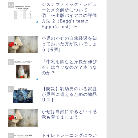
システマティック・レビュ
10
ーとメタ解析について
⑦ 〜出版バイアスの評価
方法 2（Begg’s testと
Egger’s test）〜
小児のかぜの自然経過を知
11
っておいた方が良いでしょ
う [考察]
『牛乳を飲むと身長が伸び
12
る』はウソなのか？本当な
のか？
【防災】乳幼児のいる家庭
13
が災害に備えるための物品
リスト
かぜは自然に治るという感
14
覚も育てましょう
トイレトレーニングについ
15