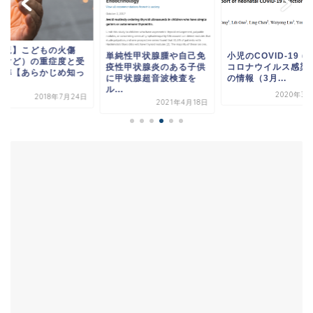
小児】こどもの火傷
単純性甲状腺腫や自己免
小児のCOVID-19 (
やけど）の重症度と受
疫性甲状腺炎のある子供
コロナウイルス感染症
基準【あらかじめ知っ
に甲状腺超音波検査を
の情報（3月...
.
ル...
2020年3月
2018年7月24日
2021年4月18日