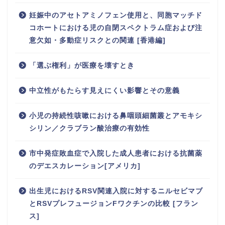
妊娠中のアセトアミノフェン使用と、同胞マッチド
コホートにおける児の自閉スペクトラム症および注
意欠如・多動症リスクとの関連 [香港編]
「選ぶ権利」が医療を壊すとき
中立性がもたらす見えにくい影響とその意義
小児の持続性咳嗽における鼻咽頭細菌叢とアモキシ
シリン／クラブラン酸治療の有効性
市中発症敗血症で入院した成人患者における抗菌薬
のデエスカレーション[アメリカ]
出生児におけるRSV関連入院に対するニルセビマブ
とRSVプレフュージョンFワクチンの比較 [フラン
ス]