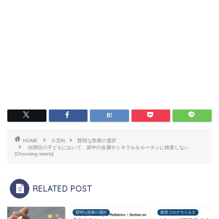
HOME
小児科
賢明な医療の選択
自閉症の子どもにおいて、尿中の金属やミネラルをルーチンに検査しない
[Choosing wisely]
RELATED POST
科
賢明な医療の選択
新型コロナウイルス