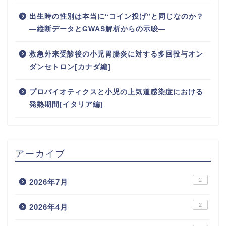
出生時の性別は本当に“コイン投げ”と同じなのか？
―縦断データとGWAS解析からの示唆―
救急外来受診後の小児胃腸炎に対する多回投与オン
ダンセトロン[カナダ編]
プロバイオティクスと小児の上気道感染症における
発熱期間[イタリア編]
アーカイブ
2
2026年7月
2
2026年4月