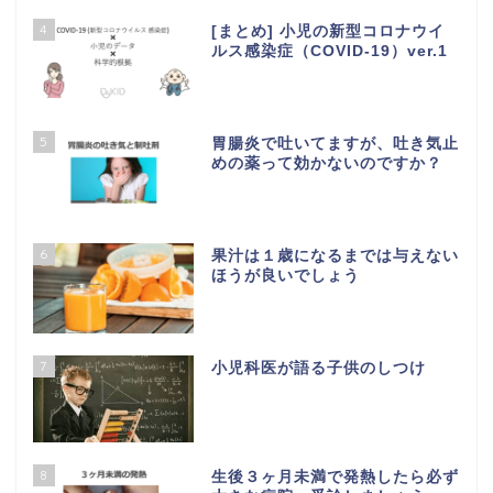
4
[まとめ] 小児の新型コロナウイ
ルス感染症（COVID-19）ver.1
5
胃腸炎で吐いてますが、吐き気止
めの薬って効かないのですか？
6
果汁は１歳になるまでは与えない
ほうが良いでしょう
7
小児科医が語る子供のしつけ
8
生後３ヶ月未満で発熱したら必ず