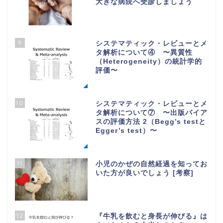
大きな病院へ受診しましょう
9
システマティック・レビューとメ
タ解析について④ 〜異質性
（Heterogeneity）の統計学的
評価〜
10
システマティック・レビューとメ
タ解析について⑦ 〜出版バイア
スの評価方法 2（Begg’s testと
Egger’s test）〜
11
小児のかぜの自然経過を知ってお
いた方が良いでしょう [考察]
12
『牛乳を飲むと身長が伸びる』は