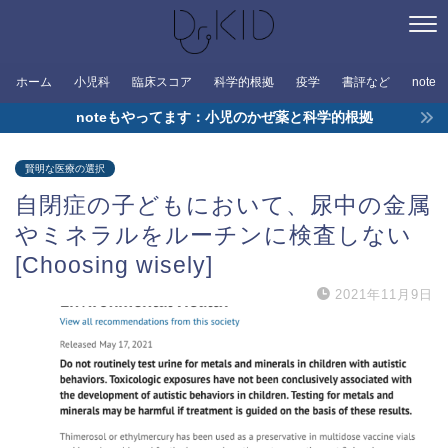
ホーム
小児科
臨床スコア
科学的根拠
疫学
書評など
note
noteもやってます：小児のかぜ薬と科学的根拠
賢明な医療の選択
自閉症の子どもにおいて、尿中の金属
やミネラルをルーチンに検査しない
[Choosing wisely]
2021年11月9日