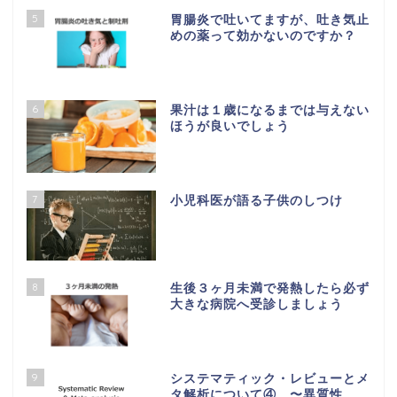
5
胃腸炎で吐いてますが、吐き気止
めの薬って効かないのですか？
6
果汁は１歳になるまでは与えない
ほうが良いでしょう
7
小児科医が語る子供のしつけ
8
生後３ヶ月未満で発熱したら必ず
大きな病院へ受診しましょう
9
システマティック・レビューとメ
タ解析について④ 〜異質性