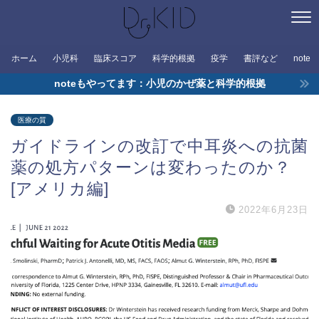
ホーム
小児科
臨床スコア
科学的根拠
疫学
書評など
note
noteもやってます：小児のかぜ薬と科学的根拠
医療の質
ガイドラインの改訂で中耳炎への抗菌
薬の処方パターンは変わったのか？
[アメリカ編]
2022年6月23日