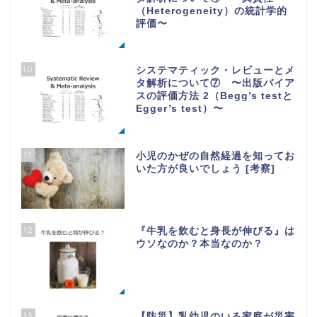
（Heterogeneity）の統計学的
評価〜
10
システマティック・レビューとメ
タ解析について⑦ 〜出版バイア
スの評価方法 2（Begg’s testと
Egger’s test）〜
11
小児のかぜの自然経過を知ってお
いた方が良いでしょう [考察]
12
『牛乳を飲むと身長が伸びる』は
ウソなのか？本当なのか？
13
【防災】乳幼児のいる家庭が災害