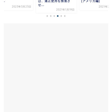
e...
は、適正使用を推進さ
[アメリカ編]
せ...
2023年3月23日
2021年2
2021年1月19日