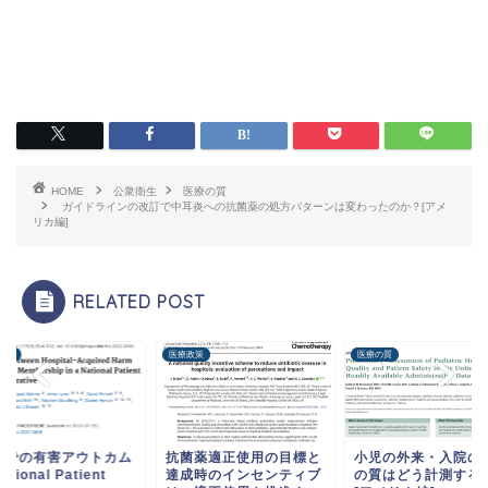
HOME
公衆衛生
医療の質
ガイドラインの改訂で中耳炎への抗菌薬の処方パターンは変わったのか？[アメ
リカ編]
RELATED POST
の質
医療政策
医療の質
内での有害アウトカム
抗菌薬適正使用の目標と
小児の外来・入院の
tional Patient
達成時のインセンティブ
の質はどう計測する