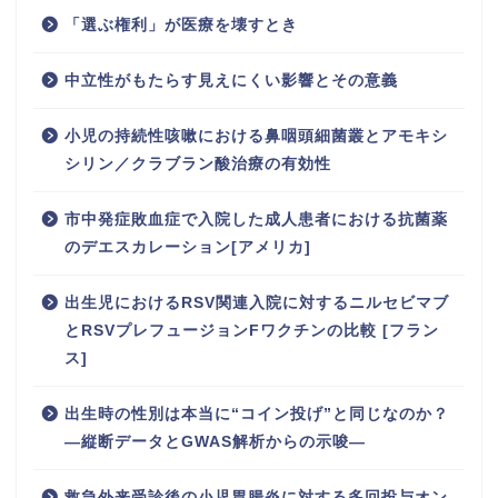
「選ぶ権利」が医療を壊すとき
中立性がもたらす見えにくい影響とその意義
小児の持続性咳嗽における鼻咽頭細菌叢とアモキシ
シリン／クラブラン酸治療の有効性
市中発症敗血症で入院した成人患者における抗菌薬
のデエスカレーション[アメリカ]
出生児におけるRSV関連入院に対するニルセビマブ
とRSVプレフュージョンFワクチンの比較 [フラン
ス]
出生時の性別は本当に“コイン投げ”と同じなのか？
―縦断データとGWAS解析からの示唆―
救急外来受診後の小児胃腸炎に対する多回投与オン