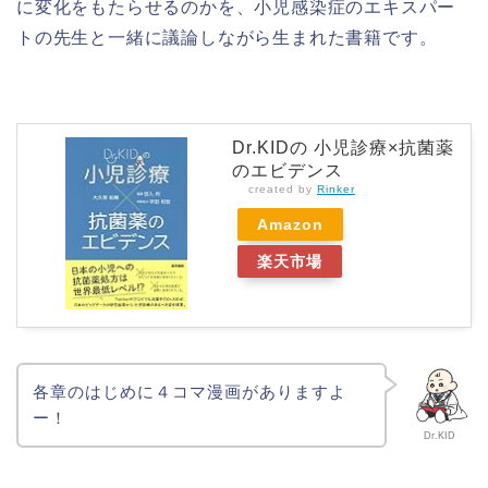
に変化をもたらせるのかを、小児感染症のエキスパー
トの先生と一緒に議論しながら生まれた書籍です。
Dr.KIDの 小児診療×抗菌薬
のエビデンス
created by
Rinker
Amazon
楽天市場
各章のはじめに４コマ漫画がありますよ
ー！
Dr.KID