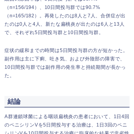
（n=156/194）、10日間投与群では90.7%
（n=165/182）。再発したのは8人と7人、合併症が出
たのは0人と4人、新たな扁桃炎が出たのは6人と13人
で、それぞれ5日間投与群と10日間投与群。
症状の緩和までの時間は5日間投与群の方が短かった。
副作用は主に下痢、吐き気、および外陰部の障害で、
10日間投与群では副作用の発生率と持続期間が長かっ
た。
結論
A群連鎖球菌による咽頭扁桃炎の患者において、1日4回
のペニシリンVを5日間投与する治療は、1日3回のペニ
シリンVを10日間投与する治療に臨床的な結果で非劣性