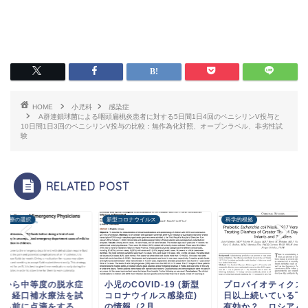
HOME
小児科
感染症
A群連鎖球菌による咽頭扁桃炎患者に対する5日間1日4回のペニシリンV投与と
10日間1日3回のペニシリンV投与の比較：無作為化対照、オープンラベル、非劣性試
験
RELATED POST
な医療の選択
新型コロナウイルス
科学的根拠
度から中等度の脱水症
小児のCOVID-19 (新型
プロバイオティクス
は、経口補水療法を試
コロナウイルス感染症)
日以上続いている下
する前に点滴をする
の情報（2月...
有効か？ ロシア＆