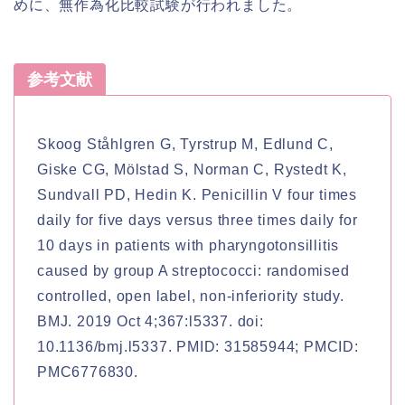
めに、無作為化比較試験が行われました。
参考文献
Skoog Ståhlgren G, Tyrstrup M, Edlund C,
Giske CG, Mölstad S, Norman C, Rystedt K,
Sundvall PD, Hedin K. Penicillin V four times
daily for five days versus three times daily for
10 days in patients with pharyngotonsillitis
caused by group A streptococci: randomised
controlled, open label, non-inferiority study.
BMJ. 2019 Oct 4;367:l5337. doi:
10.1136/bmj.l5337. PMID: 31585944; PMCID:
PMC6776830.