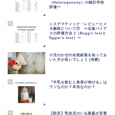
（Heterogeneity）の統計学的
評価〜
10
システマティック・レビューとメ
タ解析について⑦ 〜出版バイア
スの評価方法 2（Begg’s testと
Egger’s test）〜
11
小児のかぜの自然経過を知ってお
いた方が良いでしょう [考察]
12
『牛乳を飲むと身長が伸びる』は
ウソなのか？本当なのか？
13
【防災】乳幼児のいる家庭が災害