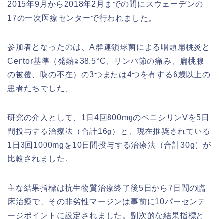
2015年9月から2018年2月までの間にスウェーデンの
17の一次医療センターで行われました。
参加者となったのは、A群連鎖球菌による咽頭扁桃炎と
Centor基準（発熱≧38.5°C、リンパ節の痛み、扁桃腺
の被覆、咳の不在）の3つまたは4つを有する6歳以上の
患者たちでした。
研究の介入として、1日4回800mgのペニシリンVを5日
間投与する治療法（合計16g）と、現在推奨されている
1日3回1000mgを10日間投与する治療法（合計30g）が
比較されました。
主な結果指標は抗生物質治療終了後5日から7日間の臨
床治癒で、その非劣性マージンは事前に10パーセンテ
ージポイントに設定されました。副次的な結果指標と