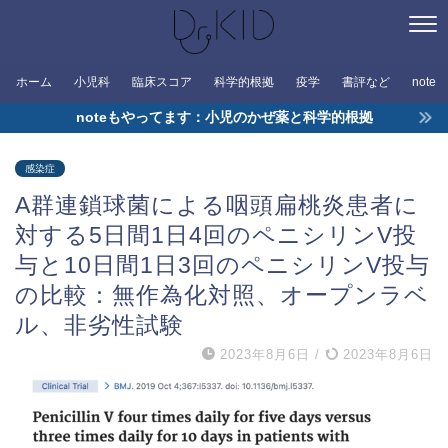
ホーム
小児科
臨床スコア
科学的根拠
疫学
書評など
note
noteもやってます：小児のかぜ薬と科学的根拠
感染症
A群連鎖球菌による咽頭扁桃炎患者に
対する5日間1日4回のペニシリンV投
与と10日間1日3回のペニシリンV投与
の比較：無作為化対照、オープンラベ
ル、非劣性試験
2023年8月6日
/
2023年8月6日