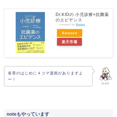
Dr.KIDの 小児診療×抗菌薬
のエビデンス
created by
Rinker
Amazon
楽天市場
各章のはじめに４コマ漫画がありますよ
ー！
Dr.KID
noteもやっています