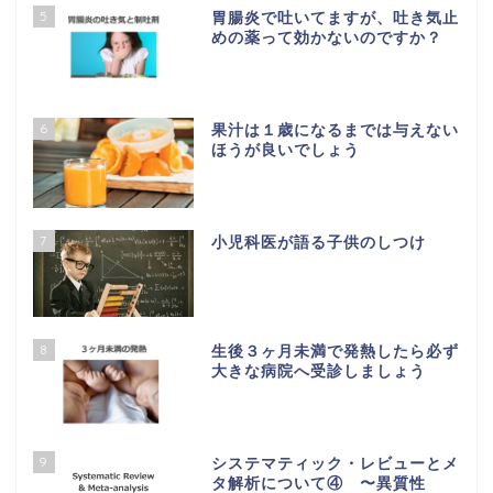
5
胃腸炎で吐いてますが、吐き気止
めの薬って効かないのですか？
6
果汁は１歳になるまでは与えない
ほうが良いでしょう
7
小児科医が語る子供のしつけ
8
生後３ヶ月未満で発熱したら必ず
大きな病院へ受診しましょう
9
システマティック・レビューとメ
タ解析について④ 〜異質性