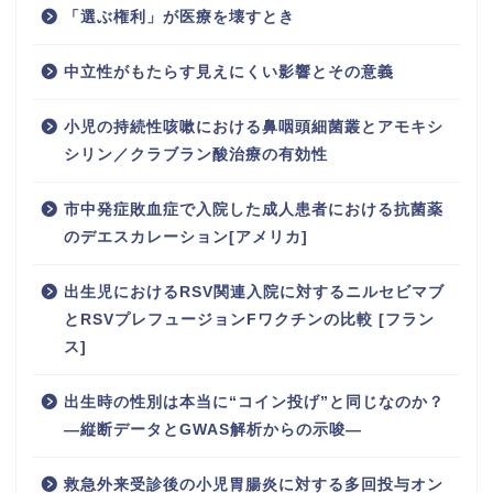
「選ぶ権利」が医療を壊すとき
中立性がもたらす見えにくい影響とその意義
小児の持続性咳嗽における鼻咽頭細菌叢とアモキシ
シリン／クラブラン酸治療の有効性
市中発症敗血症で入院した成人患者における抗菌薬
のデエスカレーション[アメリカ]
出生児におけるRSV関連入院に対するニルセビマブ
とRSVプレフュージョンFワクチンの比較 [フラン
ス]
出生時の性別は本当に“コイン投げ”と同じなのか？
―縦断データとGWAS解析からの示唆―
救急外来受診後の小児胃腸炎に対する多回投与オン