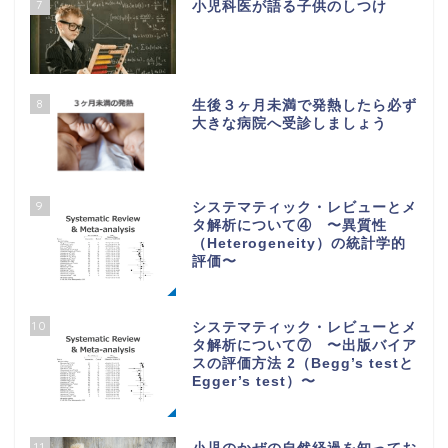
7
小児科医が語る子供のしつけ
8
生後３ヶ月未満で発熱したら必ず
大きな病院へ受診しましょう
9
システマティック・レビューとメ
タ解析について④ 〜異質性
（Heterogeneity）の統計学的
評価〜
10
システマティック・レビューとメ
タ解析について⑦ 〜出版バイア
スの評価方法 2（Begg’s testと
Egger’s test）〜
11