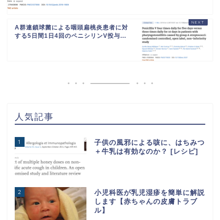
A群連鎖球菌による咽頭扁桃炎患者に対
する5日間1日4回のペニシリンV投与...
人気記事
1
子供の風邪による咳に、はちみつ
＋牛乳は有効なのか？ [レシピ]
2
小児科医が乳児湿疹を簡単に解説
します【赤ちゃんの皮膚トラブ
ル】