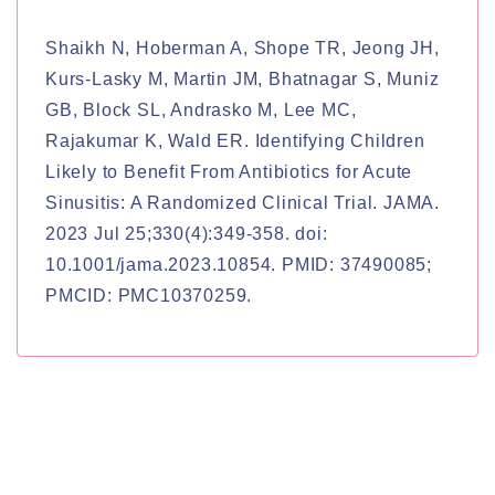
Shaikh N, Hoberman A, Shope TR, Jeong JH,
Kurs-Lasky M, Martin JM, Bhatnagar S, Muniz
GB, Block SL, Andrasko M, Lee MC,
Rajakumar K, Wald ER. Identifying Children
Likely to Benefit From Antibiotics for Acute
Sinusitis: A Randomized Clinical Trial. JAMA.
2023 Jul 25;330(4):349-358. doi:
10.1001/jama.2023.10854. PMID: 37490085;
PMCID: PMC10370259.