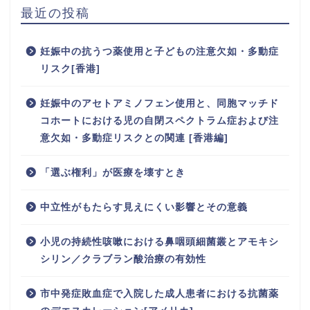
最近の投稿
妊娠中の抗うつ薬使用と子どもの注意欠如・多動症
リスク[香港]
妊娠中のアセトアミノフェン使用と、同胞マッチド
コホートにおける児の自閉スペクトラム症および注
意欠如・多動症リスクとの関連 [香港編]
「選ぶ権利」が医療を壊すとき
中立性がもたらす見えにくい影響とその意義
小児の持続性咳嗽における鼻咽頭細菌叢とアモキシ
シリン／クラブラン酸治療の有効性
市中発症敗血症で入院した成人患者における抗菌薬