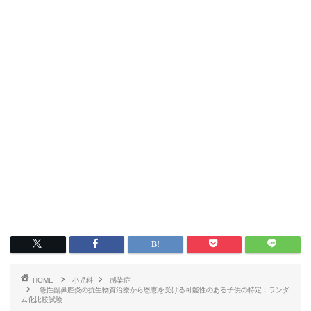
HOME
小児科
感染症
急性副鼻腔炎の抗生物質治療から恩恵を受ける可能性のある子供の特定：ランダ
ム化比較試験