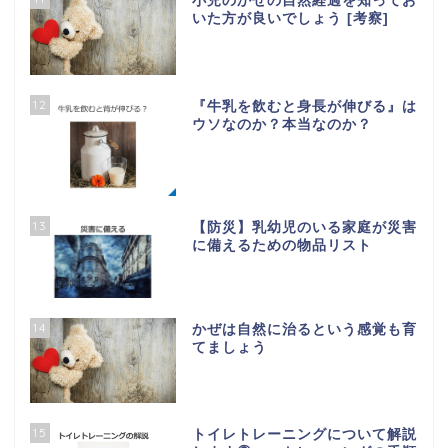
小児のかぜの自然経過を知ってお
いた方が良いでしょう [考察]
12
『牛乳を飲むと身長が伸びる』は
ウソなのか？本当なのか？
13
【防災】乳幼児のいる家庭が災害
に備えるための物品リスト
14
かぜは自然に治るという感覚も育
てましょう
15
トイレトレーニングについて解説