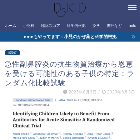
ホーム
小児科
臨床スコア
科学的根拠
疫学
書評など
note
noteもやってます：小児のかぜ薬と科学的根拠
感染症
急性副鼻腔炎の抗生物質治療から恩恵
を受ける可能性のある子供の特定：ラ
ンダム化比較試験
2023年8月3日
/
2023年8月3日