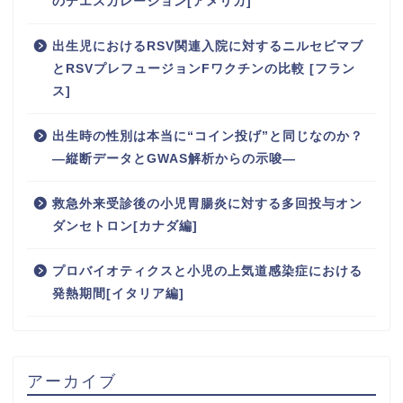
のデエスカレーション[アメリカ]
出生児におけるRSV関連入院に対するニルセビマブ
とRSVプレフュージョンFワクチンの比較 [フラン
ス]
出生時の性別は本当に“コイン投げ”と同じなのか？
―縦断データとGWAS解析からの示唆―
救急外来受診後の小児胃腸炎に対する多回投与オン
ダンセトロン[カナダ編]
プロバイオティクスと小児の上気道感染症における
発熱期間[イタリア編]
アーカイブ