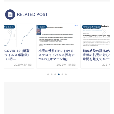
RELATED POST
コロナウイルス
小児科
賢明な医療の選択
のCOVID-19 (新型
小児の慢性ITPにおける
細菌感染の証拠がな
ロナウイルス感染症)
ステロイドパルス投与に
症状の乳児に対して、
報（3月...
ついて[オマーン編]
時間を超えてルーチン.
2020年3月1日
2022年11月5日
2021年4