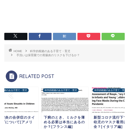
HOME
科学的根拠のある子育て・育児
手洗いは保育園での胃腸炎のリスクを下げるか？
RELATED POST
的根拠のある子育て・育児
科学的根拠のある子育て・育児
科学的根拠のある子育て・育児
痢のとき、ミルクを薄
新型コロナ流行下での乳
フルーツジュースの
る必要は本当にあるの
幼児のマスク着用は安
摂取による体重増加
？[フランス編]
全？[イタリア編]
の症例集積研究