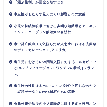
「選ぶ権利」が医療を壊すとき
中立性がもたらす見えにくい影響とその意義
小児の持続性咳嗽における鼻咽頭細菌叢とアモキシ
シリン／クラブラン酸治療の有効性
市中発症敗血症で入院した成人患者における抗菌薬
のデエスカレーション[アメリカ]
出生児におけるRSV関連入院に対するニルセビマブ
とRSVプレフュージョンFワクチンの比較 [フラン
ス]
出生時の性別は本当に“コイン投げ”と同じなのか？
―縦断データとGWAS解析からの示唆―
救急外来受診後の小児胃腸炎に対する多回投与オン