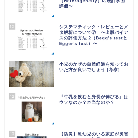
（Heterogeneity）の統計学的
評価〜
10
システマティック・レビューとメ
タ解析について⑦ 〜出版バイア
スの評価方法 2（Begg’s testと
Egger’s test）〜
11
小児のかぜの自然経過を知ってお
いた方が良いでしょう [考察]
12
『牛乳を飲むと身長が伸びる』は
ウソなのか？本当なのか？
13
【防災】乳幼児のいる家庭が災害