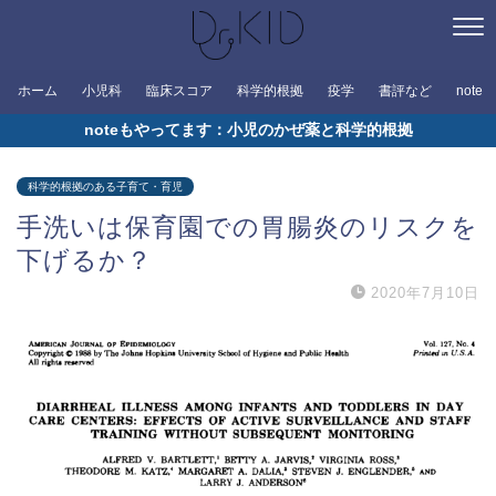
ホーム
小児科
臨床スコア
科学的根拠
疫学
書評など
note
noteもやってます：小児のかぜ薬と科学的根拠
科学的根拠のある子育て・育児
手洗いは保育園での胃腸炎のリスクを
下げるか？
2020年7月10日