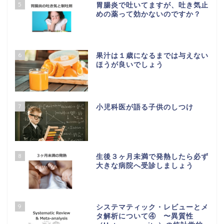
5
胃腸炎で吐いてますが、吐き気止
めの薬って効かないのですか？
6
果汁は１歳になるまでは与えない
ほうが良いでしょう
7
小児科医が語る子供のしつけ
8
生後３ヶ月未満で発熱したら必ず
大きな病院へ受診しましょう
9
システマティック・レビューとメ
タ解析について④ 〜異質性