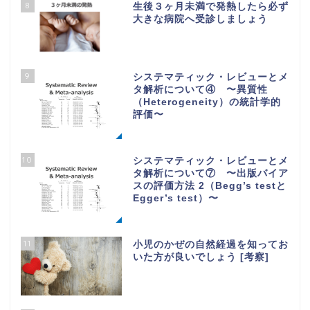
8
生後３ヶ月未満で発熱したら必ず
大きな病院へ受診しましょう
9
システマティック・レビューとメ
タ解析について④ 〜異質性
（Heterogeneity）の統計学的
評価〜
10
システマティック・レビューとメ
タ解析について⑦ 〜出版バイア
スの評価方法 2（Begg’s testと
Egger’s test）〜
11
小児のかぜの自然経過を知ってお
いた方が良いでしょう [考察]