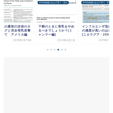
科学的根拠のある子育て・育児
科学的根拠のある子育て・育児
生児の最初の沐浴のタ
下痢のときに母乳をやめ
インフルエンザ迅速
ミングと完全母乳栄養
るべきでしょうか？[ミ
の感度が高いのはい
ついて アメリカ編
ャンマー編]
[ニカラグア・2008..
2019年5月19日
2020年4月2日
2019年12