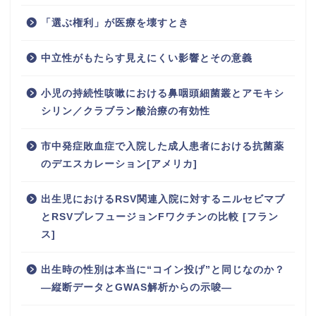
「選ぶ権利」が医療を壊すとき
中立性がもたらす見えにくい影響とその意義
小児の持続性咳嗽における鼻咽頭細菌叢とアモキシ
シリン／クラブラン酸治療の有効性
市中発症敗血症で入院した成人患者における抗菌薬
のデエスカレーション[アメリカ]
出生児におけるRSV関連入院に対するニルセビマブ
とRSVプレフュージョンFワクチンの比較 [フラン
ス]
出生時の性別は本当に“コイン投げ”と同じなのか？
―縦断データとGWAS解析からの示唆―