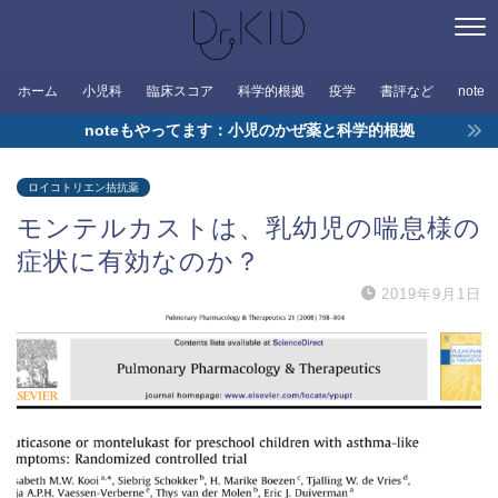
ホーム
小児科
臨床スコア
科学的根拠
疫学
書評など
note
noteもやってます：小児のかぜ薬と科学的根拠
ロイコトリエン拮抗薬
モンテルカストは、乳幼児の喘息様の
症状に有効なのか？
2019年9月1日