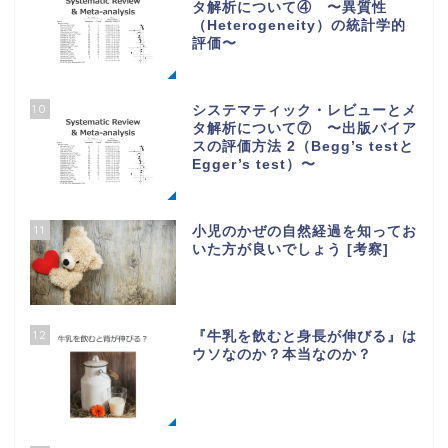
タ解析について④ 〜異質性
（Heterogeneity）の統計学的
評価〜
10
システマティック・レビューとメ
タ解析について⑦ 〜出版バイア
スの評価方法 2（Begg’s testと
Egger’s test）〜
11
小児のかぜの自然経過を知ってお
いた方が良いでしょう [考察]
12
『牛乳を飲むと身長が伸びる』は
ウソなのか？本当なのか？