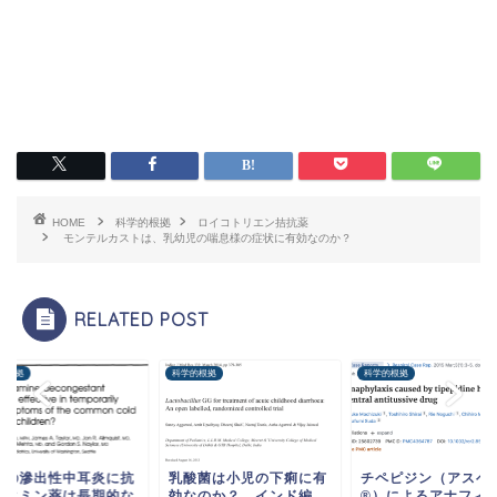
HOME
科学的根拠
ロイコトリエン拮抗薬
モンテルカストは、乳幼児の喘息様の症状に有効なのか？
RELATED POST
的根拠
科学的根拠
科学的根拠
児の滲出性中耳炎に抗
乳酸菌は小児の下痢に有
チペピジン（アスベ
スタミン薬は長期的な
効なのか？ インド編
®︎）によるアナフィ