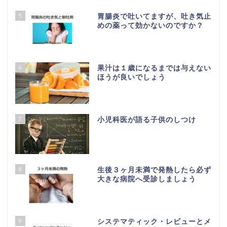
5
胃腸炎で吐いてますが、吐き気止
めの薬って効かないのですか？
6
果汁は１歳になるまでは与えない
ほうが良いでしょう
7
小児科医が語る子供のしつけ
8
生後３ヶ月未満で発熱したら必ず
大きな病院へ受診しましょう
9
システマティック・レビューとメ