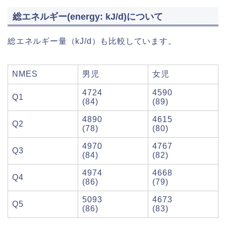
総エネルギー(energy: kJ/d)について
総エネルギー量（kJ/d）も比較しています。
NMES
男児
女児
4724
4590
Q1
(84)
(89)
4890
4615
Q2
(78)
(80)
4970
4767
Q3
(84)
(82)
4974
4668
Q4
(86)
(79)
5093
4673
Q5
(86)
(83)