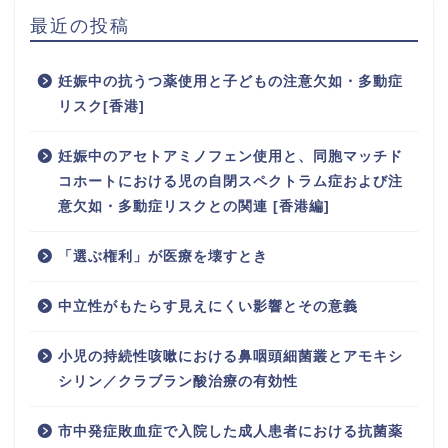
最近の投稿
妊娠中の抗うつ薬使用と子どもの注意欠如・多動症
リスク[香港]
妊娠中のアセトアミノフェン使用と、同胞マッチド
コホートにおける児の自閉スペクトラム症および注
意欠如・多動症リスクとの関連 [香港編]
「選ぶ権利」が医療を壊すとき
中立性がもたらす見えにくい影響とその意義
小児の持続性咳嗽における鼻咽頭細菌叢とアモキシ
シリン／クラブラン酸治療の有効性
市中発症敗血症で入院した成人患者における抗菌薬