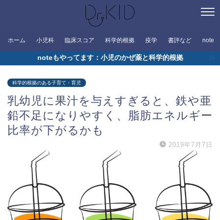
ホーム
小児科
臨床スコア
科学的根拠
疫学
書評など
note
noteもやってます：小児のかぜ薬と科学的根拠
科学的根拠のある子育て・育児
乳幼児に果汁を与えすぎると、鉄や亜
鉛不足になりやすく、脂肪エネルギー
比率が下がるかも
2019年7月7日