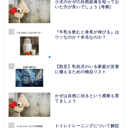
11
小児のかぜの自然経過を知ってお
いた方が良いでしょう [考察]
12
『牛乳を飲むと身長が伸びる』は
ウソなのか？本当なのか？
13
【防災】乳幼児のいる家庭が災害
に備えるための物品リスト
14
かぜは自然に治るという感覚も育
てましょう
15
トイレトレーニングについて解説