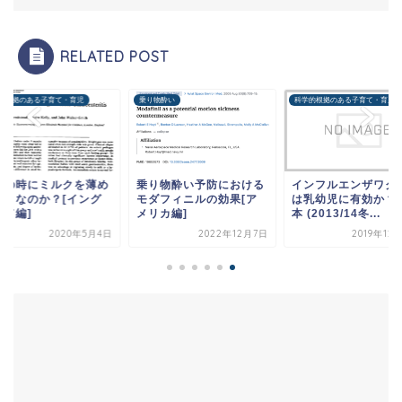
RELATED POST
的根拠のある子育て・育児
乗り物酔い
科学的根拠のある子育て・育児
痢の時にミルクを薄め
乗り物酔い予防における
インフルエンザワク
べきなのか？[イング
モダフィニルの効果[ア
は乳幼児に有効か？[
ンド編]
メリカ編]
本 (2013/14冬...
2020年5月4日
2022年12月7日
2019年12