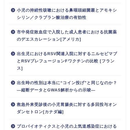
小児の持続性咳嗽における鼻咽頭細菌叢とアモキシ
シリン／クラブラン酸治療の有効性
市中発症敗血症で入院した成人患者における抗菌薬
のデエスカレーション[アメリカ]
出生児におけるRSV関連入院に対するニルセビマブ
とRSVプレフュージョンFワクチンの比較 [フラン
ス]
出生時の性別は本当に“コイン投げ”と同じなのか？
―縦断データとGWAS解析からの示唆―
救急外来受診後の小児胃腸炎に対する多回投与オン
ダンセトロン[カナダ編]
プロバイオティクスと小児の上気道感染症における