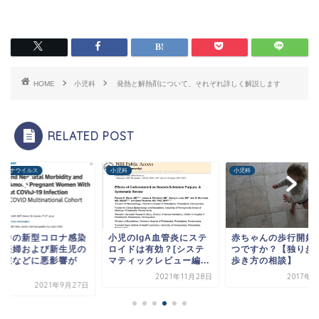
HOME
小児科
発熱と解熱剤について、それぞれ詳しく解説します
RELATED POST
コロナウイルス
小児科
小児科
娠中の新型コロナ感染
小児のIgA血管炎にステ
赤ちゃんの歩行開始
、妊婦および新生児の
ロイドは有効？[システ
つですか？【独り歩
併症などに悪影響が
マティックレビュー編...
歩き方の相談】
.
2021年11月28日
2017年
2021年9月27日