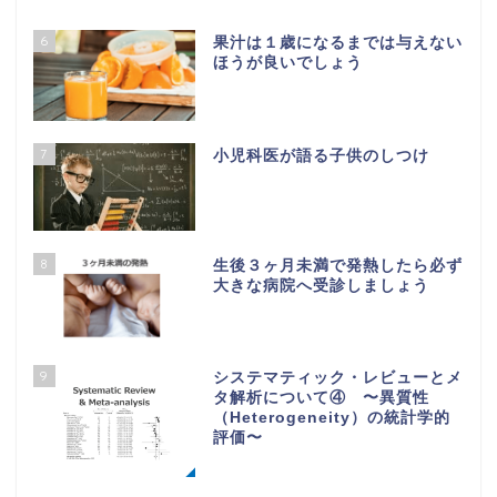
6
果汁は１歳になるまでは与えない
ほうが良いでしょう
7
小児科医が語る子供のしつけ
8
生後３ヶ月未満で発熱したら必ず
大きな病院へ受診しましょう
9
システマティック・レビューとメ
タ解析について④ 〜異質性
（Heterogeneity）の統計学的
評価〜