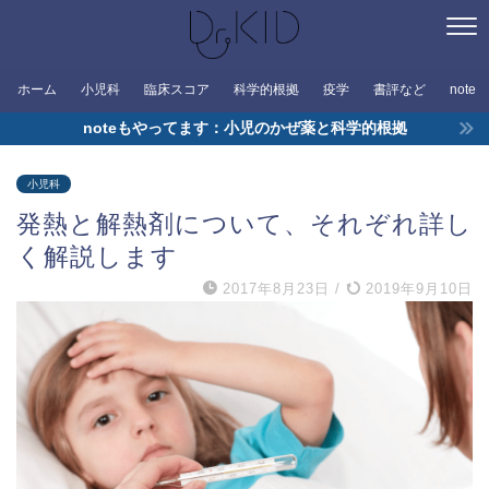
ホーム
小児科
臨床スコア
科学的根拠
疫学
書評など
note
noteもやってます：小児のかぜ薬と科学的根拠
小児科
発熱と解熱剤について、それぞれ詳し
く解説します
2017年8月23日
/
2019年9月10日