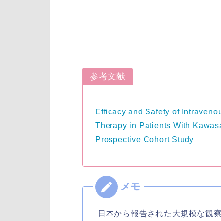
参考文献
Efficacy and Safety of Intraven
Therapy in Patients With Kawasa
Prospective Cohort Study
日本から報告された大規模な観