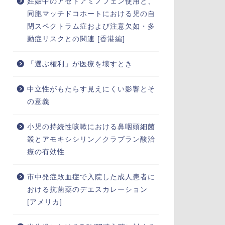
妊娠中のアセトアミノフェン使用と、
同胞マッチドコホートにおける児の自
閉スペクトラム症および注意欠如・多
動症リスクとの関連 [香港編]
「選ぶ権利」が医療を壊すとき
中立性がもたらす見えにくい影響とそ
の意義
小児の持続性咳嗽における鼻咽頭細菌
叢とアモキシシリン／クラブラン酸治
療の有効性
市中発症敗血症で入院した成人患者に
おける抗菌薬のデエスカレーション
[アメリカ]