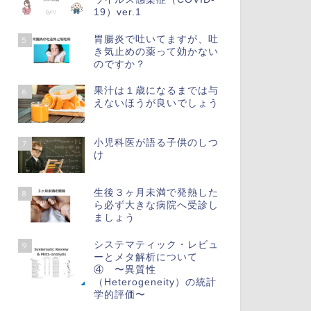
19）ver.1
胃腸炎で吐いてますが、吐
5
き気止めの薬って効かない
のですか？
果汁は１歳になるまでは与
6
えないほうが良いでしょう
小児科医が語る子供のしつ
7
け
生後３ヶ月未満で発熱した
8
ら必ず大きな病院へ受診し
ましょう
システマティック・レビュ
9
ーとメタ解析について
④ 〜異質性
（Heterogeneity）の統計
学的評価〜