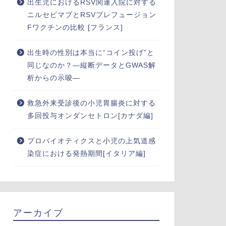
出生児におけるRSV関連入院に対する
ニルセビマブとRSVプレフュージョン
Fワクチンの比較 [フランス]
出生時の性別は本当に“コイン投げ”と
同じなのか？―縦断データとGWAS解
析からの示唆―
救急外来受診後の小児胃腸炎に対する
多回投与オンダンセトロン[カナダ編]
プロバイオティクスと小児の上気道感
染症における発熱期間[イタリア編]
アーカイブ