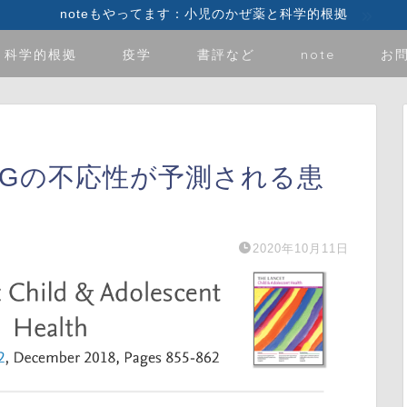
noteもやってます：小児のかぜ薬と科学的根拠
科学的根拠
疫学
書評など
note
お
IGの不応性が予測される患
2020年10月11日