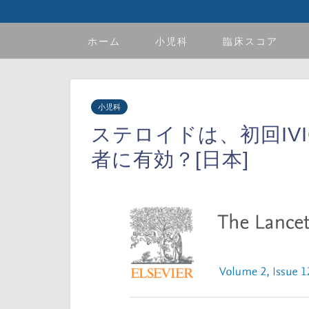
ホーム
小児科
臨床スコア
小児科
ステロイドは、初回IV
者に有効？[日本]