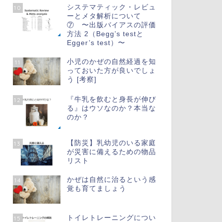
システマティック・レビュ
10
ーとメタ解析について
⑦ 〜出版バイアスの評価
方法 2（Begg’s testと
Egger’s test）〜
小児のかぜの自然経過を知
11
っておいた方が良いでしょ
う [考察]
『牛乳を飲むと身長が伸び
12
る』はウソなのか？本当な
のか？
【防災】乳幼児のいる家庭
13
が災害に備えるための物品
リスト
かぜは自然に治るという感
14
覚も育てましょう
トイレトレーニングについ
15