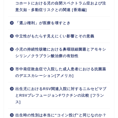
コホートにおける児の自閉スペクトラム症および注
意欠如・多動症リスクとの関連 [香港編]
「選ぶ権利」が医療を壊すとき
中立性がもたらす見えにくい影響とその意義
小児の持続性咳嗽における鼻咽頭細菌叢とアモキシ
シリン／クラブラン酸治療の有効性
市中発症敗血症で入院した成人患者における抗菌薬
のデエスカレーション[アメリカ]
出生児におけるRSV関連入院に対するニルセビマブ
とRSVプレフュージョンFワクチンの比較 [フラン
ス]
出生時の性別は本当に“コイン投げ”と同じなのか？