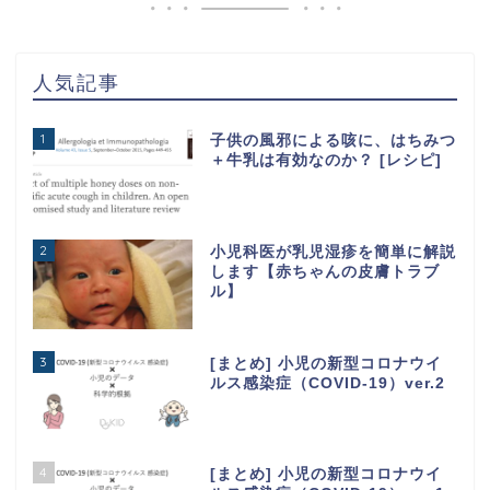
人気記事
1
子供の風邪による咳に、はちみつ
＋牛乳は有効なのか？ [レシピ]
2
小児科医が乳児湿疹を簡単に解説
します【赤ちゃんの皮膚トラブ
ル】
3
[まとめ] 小児の新型コロナウイ
ルス感染症（COVID-19）ver.2
4
[まとめ] 小児の新型コロナウイ