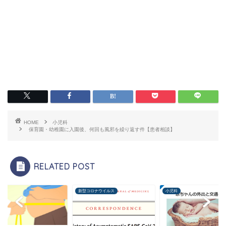
HOME
小児科
保育園・幼稚園に入園後、何回も風邪を繰り返す件【患者相談】
RELATED POST
コロナウイルス
小児科
小児科