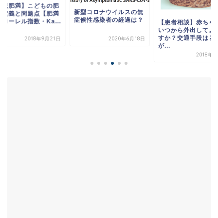
型コロナウイルスの無
こどもの傷の治し方
候性感染者の経過は？
ームケアのポイント
【患者相談】赤ちゃんは
診の目安を解説】
いつから外出してよいで
すか？交通手段はどれ
2020年6月18日
2018年12
が...
2018年8月3日