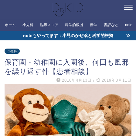
ホーム
小児科
臨床スコア
科学的根拠
疫学
書評など
note
noteもやってます：小児のかぜ薬と科学的根拠
小児科
保育園・幼稚園に入園後、何回も風邪
を繰り返す件【患者相談】
2018年4月13日
/
2019年3月11日