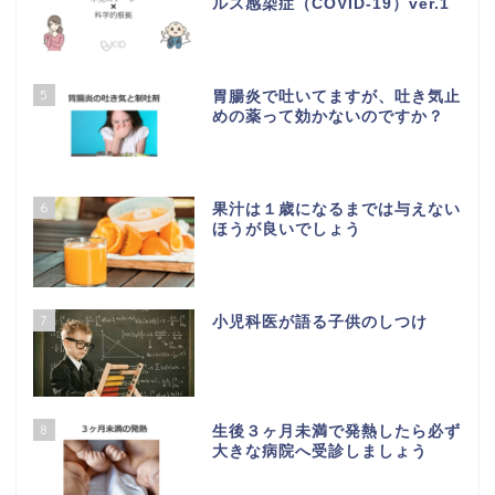
ルス感染症（COVID-19）ver.1
5
胃腸炎で吐いてますが、吐き気止
めの薬って効かないのですか？
6
果汁は１歳になるまでは与えない
ほうが良いでしょう
7
小児科医が語る子供のしつけ
8
生後３ヶ月未満で発熱したら必ず
大きな病院へ受診しましょう