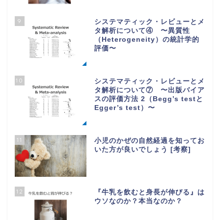
9
システマティック・レビューとメ
タ解析について④ 〜異質性
（Heterogeneity）の統計学的
評価〜
10
システマティック・レビューとメ
タ解析について⑦ 〜出版バイア
スの評価方法 2（Begg’s testと
Egger’s test）〜
11
小児のかぜの自然経過を知ってお
いた方が良いでしょう [考察]
12
『牛乳を飲むと身長が伸びる』は
ウソなのか？本当なのか？