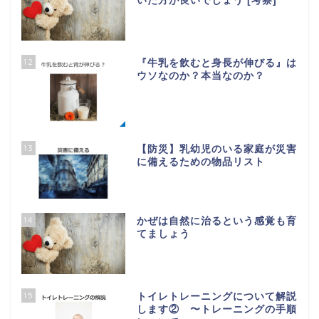
いた方が良いでしょう [考察]
12
『牛乳を飲むと身長が伸びる』は
ウソなのか？本当なのか？
13
【防災】乳幼児のいる家庭が災害
に備えるための物品リスト
14
かぜは自然に治るという感覚も育
てましょう
15
トイレトレーニングについて解説
します② 〜トレーニングの手順