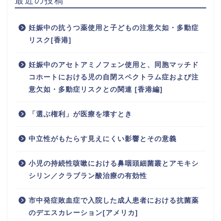
最近の投稿
妊娠中の抗うつ薬使用と子どもの注意欠如・多動症
リスク[香港]
妊娠中のアセトアミノフェン使用と、同胞マッチド
コホートにおける児の自閉スペクトラム症および注
意欠如・多動症リスクとの関連 [香港編]
「選ぶ権利」が医療を壊すとき
中立性がもたらす見えにくい影響とその意義
小児の持続性咳嗽における鼻咽頭細菌叢とアモキシ
シリン／クラブラン酸治療の有効性
市中発症敗血症で入院した成人患者における抗菌薬
のデエスカレーション[アメリカ]