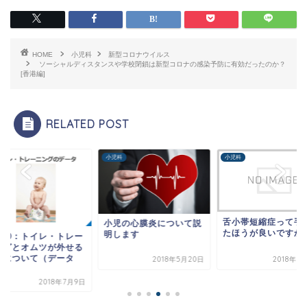
HOME
小児科
新型コロナウイルス
ソーシャルディスタンスや学校閉鎖は新型コロナの感染予防に有効だったのか？
[香港編]
RELATED POST
科
小児科
小児科
舌小帯短縮症って手
小児の心膜炎について説
たほうが良いですか
明します
編②：トイレ・トレー
ングとオムツが外せる
期について（データ
2018年5月20日
2018年1
.
2018年7月9日