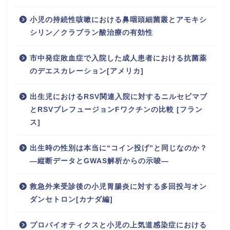
小児の持続性咳嗽における鼻咽頭細菌叢とアモキシ
シリン／クラブラン酸治療の有効性
市中発症敗血症で入院した成人患者における抗菌薬
のデエスカレーション[アメリカ]
出生児におけるRSV関連入院に対するニルセビマブ
とRSVプレフュージョンFワクチンの比較 [フラン
ス]
出生時の性別は本当に“コイン投げ”と同じなのか？
―縦断データとGWAS解析からの示唆―
救急外来受診後の小児胃腸炎に対する多回投与オン
ダンセトロン[カナダ編]
プロバイオティクスと小児の上気道感染症における