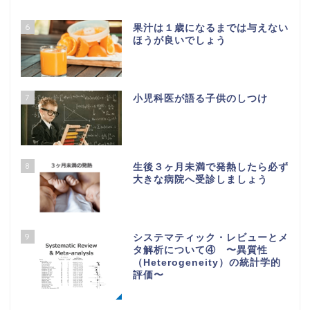
6
果汁は１歳になるまでは与えない
ほうが良いでしょう
7
小児科医が語る子供のしつけ
8
生後３ヶ月未満で発熱したら必ず
大きな病院へ受診しましょう
9
システマティック・レビューとメ
タ解析について④ 〜異質性
（Heterogeneity）の統計学的
評価〜