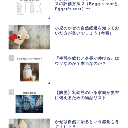
スの評価方法 2（Begg’s testと
Egger’s test）〜
11
小児のかぜの自然経過を知ってお
いた方が良いでしょう [考察]
12
『牛乳を飲むと身長が伸びる』は
ウソなのか？本当なのか？
13
【防災】乳幼児のいる家庭が災害
に備えるための物品リスト
14
かぜは自然に治るという感覚も育
てましょう