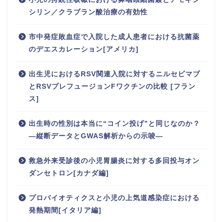
シリン／クラブラン酸治療の有効性
市中発症敗血症で入院した成人患者における抗菌薬
のデエスカレーション[アメリカ]
出生児におけるRSV関連入院に対するニルセビマブ
とRSVプレフュージョンFワクチンの比較 [フラン
ス]
出生時の性別は本当に“コイン投げ”と同じなのか？
―縦断データとGWAS解析からの示唆―
救急外来受診後の小児胃腸炎に対する多回投与オン
ダンセトロン[カナダ編]
プロバイオティクスと小児の上気道感染症における
発熱期間[イタリア編]