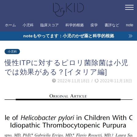
ホーム
小児科
臨床スコア
科学的根拠
疫学
書評など
note
noteもやってます：小児のかぜ薬と科学的根拠
小児科
慢性ITPに対するピロリ菌除菌は小児
では効果がある？[イタリア編]
2022年11月18日
/
2022年11月18日