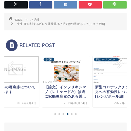
HOME
小児科
慢性ITPに対するピロリ菌除菌は小児では効果がある？[イタリア編]
RELATED POST
科
小児科
新型コロナウイルス
どもの蕁麻疹について
【論文】インフリキシマ
新型コロナワクチン
説します
ブ（レミケード®︎）は既
児への有効性につい
に冠動脈病変のある川...
[シンガポール編]
2017年7月4日
2018年10月24日
2022年10