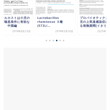
ンテルカストは小児の
Lactobacillus
プロバイオティクス
管支喘息発作に有効な
rhamnosus ３種
児の上気道感染症に
か？ 中国編
(573L/...
る発熱期間[イタリア編
2019年8月23日
2019年5月10日
2025年3