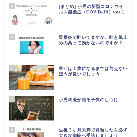
4
[まとめ] 小児の新型コロナウイ
ルス感染症（COVID-19）ver.1
5
胃腸炎で吐いてますが、吐き気止
めの薬って効かないのですか？
6
果汁は１歳になるまでは与えない
ほうが良いでしょう
7
小児科医が語る子供のしつけ
8
生後３ヶ月未満で発熱したら必ず
大きな病院へ受診しましょう