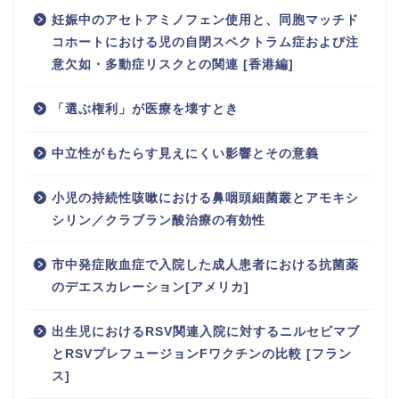
妊娠中のアセトアミノフェン使用と、同胞マッチド
コホートにおける児の自閉スペクトラム症および注
意欠如・多動症リスクとの関連 [香港編]
「選ぶ権利」が医療を壊すとき
中立性がもたらす見えにくい影響とその意義
小児の持続性咳嗽における鼻咽頭細菌叢とアモキシ
シリン／クラブラン酸治療の有効性
市中発症敗血症で入院した成人患者における抗菌薬
のデエスカレーション[アメリカ]
出生児におけるRSV関連入院に対するニルセビマブ
とRSVプレフュージョンFワクチンの比較 [フラン
ス]