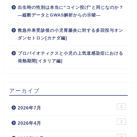
出生時の性別は本当に“コイン投げ”と同じなのか？
―縦断データとGWAS解析からの示唆―
救急外来受診後の小児胃腸炎に対する多回投与オン
ダンセトロン[カナダ編]
プロバイオティクスと小児の上気道感染症における
発熱期間[イタリア編]
アーカイブ
2
2026年7月
2
2026年4月