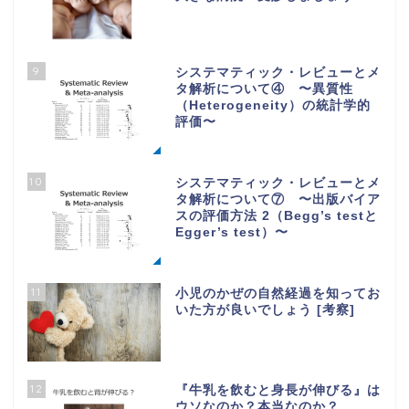
9
システマティック・レビューとメ
タ解析について④ 〜異質性
（Heterogeneity）の統計学的
評価〜
10
システマティック・レビューとメ
タ解析について⑦ 〜出版バイア
スの評価方法 2（Begg’s testと
Egger’s test）〜
11
小児のかぜの自然経過を知ってお
いた方が良いでしょう [考察]
12
『牛乳を飲むと身長が伸びる』は
ウソなのか？本当なのか？