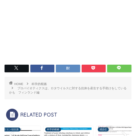
HOME
科学的根拠
プロバイオティクスは、ロタウイルスに対する抗体を産生する手助けをしている
かも フィンランド編
RELATED POST
コトリエン拮抗薬
科学的根拠
感染症