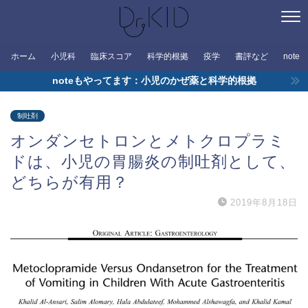
ホーム
小児科
臨床スコア
科学的根拠
疫学
書評など
note
noteもやってます：小児のかぜ薬と科学的根拠
制吐剤
オンダンセトロンとメトクロプラミ
ドは、小児の胃腸炎の制吐剤として、
どちらが有用？
2019年8月18日