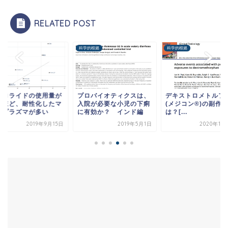
RELATED POST
薬
科学的根拠
科学的根拠
クロライドの使用量が
プロバイオティクスは、
デキストロメトルフ
いほど、耐性化したマ
入院が必要な小児の下痢
(メジコン®️)の副作
コプラズマが多い
に有効か？ インド編
は？[...
2019年9月15日
2019年5月1日
2020年11