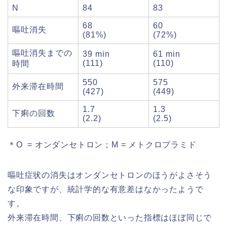
N
84
83
68
60
嘔吐消失
(81%)
(72%)
嘔吐消失までの
39 min
61 min
(111)
(110)
時間
550
575
外来滞在時間
(427)
(449)
1.7
1.3
下痢の回数
(2.2)
(2.5)
＊O = オンダンセトロン；M = メトクロプラミド
嘔吐症状の消失はオンダンセトロンのほうがよさそう
な印象ですが、統計学的な有意差はなかったようで
す。
外来滞在時間、下痢の回数といった指標はほぼ同じで