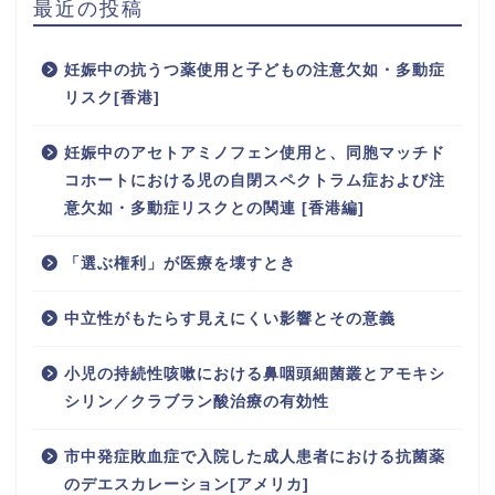
最近の投稿
妊娠中の抗うつ薬使用と子どもの注意欠如・多動症
リスク[香港]
妊娠中のアセトアミノフェン使用と、同胞マッチド
コホートにおける児の自閉スペクトラム症および注
意欠如・多動症リスクとの関連 [香港編]
「選ぶ権利」が医療を壊すとき
中立性がもたらす見えにくい影響とその意義
小児の持続性咳嗽における鼻咽頭細菌叢とアモキシ
シリン／クラブラン酸治療の有効性
市中発症敗血症で入院した成人患者における抗菌薬
のデエスカレーション[アメリカ]