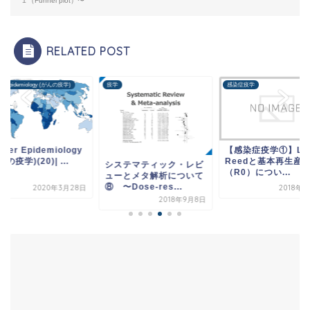
１（Funnel plot）〜
RELATED POST
er Epidemiology (がんの疫学)
疫学
感染症疫学
ncer Epidemiology
【感染症疫学①】Low
んの疫学)(20)| ...
Reedと基本再生産
システマティック・レビ
（R0）につい...
ューとメタ解析について
⑧ 〜Dose-res...
2020年3月28日
2018年
2018年9月8日