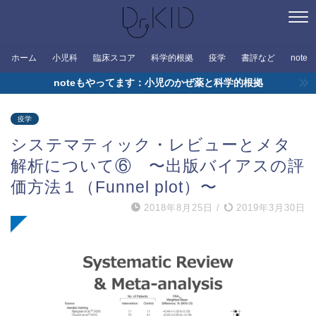
ホーム
小児科
臨床スコア
科学的根拠
疫学
書評など
note
noteもやってます：小児のかぜ薬と科学的根拠
疫学
システマティック・レビューとメタ
解析について⑥ 〜出版バイアスの評
価方法１（Funnel plot）〜
2018年8月25日
/
2019年3月30日