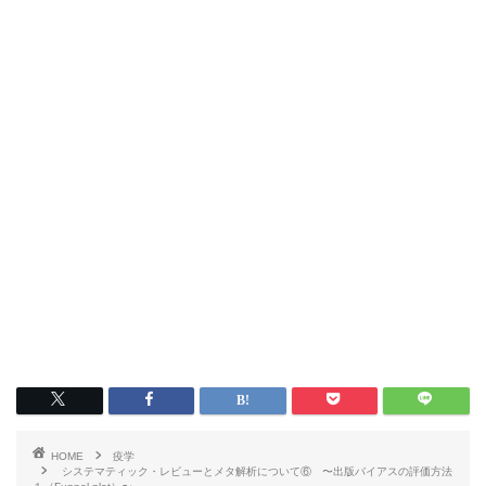
HOME
疫学
システマティック・レビューとメタ解析について⑥ 〜出版バイアスの評価方法