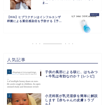
ま...
【Hib】ヒブワクチンはインフルエンザ
桿菌による重症感染症を予防する【予...
人気記事
1
子供の風邪による咳に、はちみつ
＋牛乳は有効なのか？ [レシピ]
2
小児科医が乳児湿疹を簡単に解説
します【赤ちゃんの皮膚トラブ
ル】