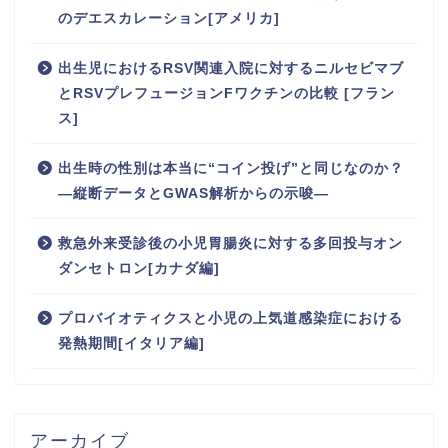
のデエスカレーション[アメリカ]
出生児におけるRSV関連入院に対するニルセビマブ
とRSVプレフュージョンFワクチンの比較 [フラン
ス]
出生時の性別は本当に“コイン投げ”と同じなのか？
―縦断データとGWAS解析からの示唆―
救急外来受診後の小児胃腸炎に対する多回投与オン
ダンセトロン[カナダ編]
プロバイオティクスと小児の上気道感染症における
発熱期間[イタリア編]
アーカイブ