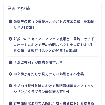
最近の投稿
妊娠中の抗うつ薬使用と子どもの注意欠如・多動症
リスク[香港]
妊娠中のアセトアミノフェン使用と、同胞マッチド
コホートにおける児の自閉スペクトラム症および注
意欠如・多動症リスクとの関連 [香港編]
「選ぶ権利」が医療を壊すとき
中立性がもたらす見えにくい影響とその意義
小児の持続性咳嗽における鼻咽頭細菌叢とアモキシ
シリン／クラブラン酸治療の有効性
市中発症敗血症で入院した成人患者における抗菌薬