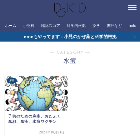
ホーム
小児科
臨床スコア
科学的根拠
疫学
書評など
note
noteもやってます：小児のかぜ薬と科学的根拠
― CATEGORY ―
水痘
麻疹
子供のための麻疹、おたふく
風邪、風疹、水痘ワクチン
2023年10月21日