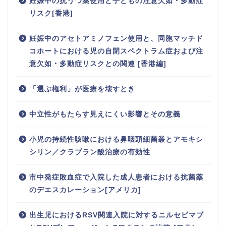
妊娠中の抗うつ薬使用と子どもの注意欠如・多動症
リスク[香港]
妊娠中のアセトアミノフェン使用と、同胞マッチド
コホートにおける児の自閉スペクトラム症および注
意欠如・多動症リスクとの関連 [香港編]
「選ぶ権利」が医療を壊すとき
中立性がもたらす見えにくい影響とその意義
小児の持続性咳嗽における鼻咽頭細菌叢とアモキシ
シリン／クラブラン酸治療の有効性
市中発症敗血症で入院した成人患者における抗菌薬
のデエスカレーション[アメリカ]
出生児におけるRSV関連入院に対するニルセビマブ