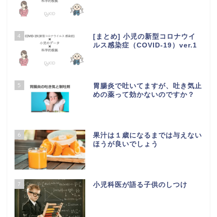
4
[まとめ] 小児の新型コロナウイ
ルス感染症（COVID-19）ver.1
5
胃腸炎で吐いてますが、吐き気止
めの薬って効かないのですか？
6
果汁は１歳になるまでは与えない
ほうが良いでしょう
7
小児科医が語る子供のしつけ