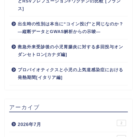
とRSVプレフュージョンFワクチンの比較 [フラン
ス]
出生時の性別は本当に“コイン投げ”と同じなのか？
―縦断データとGWAS解析からの示唆―
救急外来受診後の小児胃腸炎に対する多回投与オン
ダンセトロン[カナダ編]
プロバイオティクスと小児の上気道感染症における
発熱期間[イタリア編]
アーカイブ
2
2026年7月