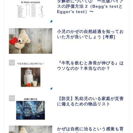
タ解析について⑦ 〜出版バイア
スの評価方法 2（Begg’s testと
Egger’s test）〜
11
小児のかぜの自然経過を知ってお
いた方が良いでしょう [考察]
12
『牛乳を飲むと身長が伸びる』は
ウソなのか？本当なのか？
13
【防災】乳幼児のいる家庭が災害
に備えるための物品リスト
14
かぜは自然に治るという感覚も育