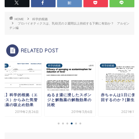
HOME
科学的根拠
プロバイオティクスは、乳幼児の２週間以上持続する下痢に有効か？ アルゼン
チン編
RELATED POST
的根拠
科学的根拠
科学的根拠
小児】科学的根拠（エ
ぬるま湯に浸したスポン
赤ちゃんは1日に便
デンス）からみた気管
ジと解熱薬の解熱効果の
回するのか？[新生児
拡張薬の咳止め効果
比較
2019年2月26日
2019年3月6日
2021年11