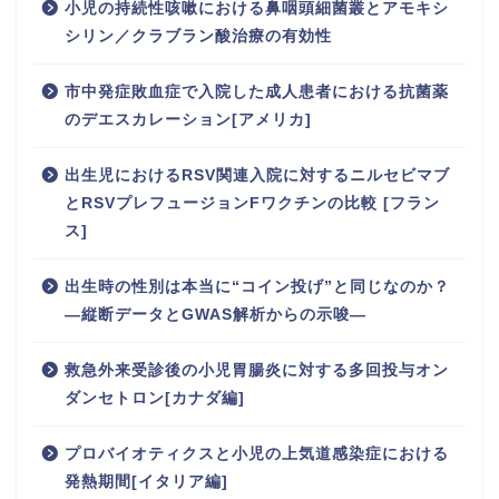
小児の持続性咳嗽における鼻咽頭細菌叢とアモキシ
シリン／クラブラン酸治療の有効性
市中発症敗血症で入院した成人患者における抗菌薬
のデエスカレーション[アメリカ]
出生児におけるRSV関連入院に対するニルセビマブ
とRSVプレフュージョンFワクチンの比較 [フラン
ス]
出生時の性別は本当に“コイン投げ”と同じなのか？
―縦断データとGWAS解析からの示唆―
救急外来受診後の小児胃腸炎に対する多回投与オン
ダンセトロン[カナダ編]
プロバイオティクスと小児の上気道感染症における
発熱期間[イタリア編]