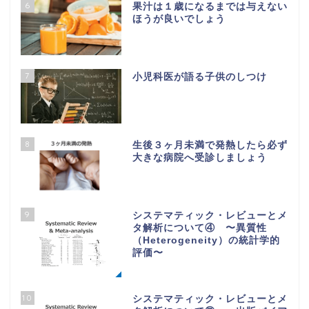
6
果汁は１歳になるまでは与えない
ほうが良いでしょう
7
小児科医が語る子供のしつけ
8
生後３ヶ月未満で発熱したら必ず
大きな病院へ受診しましょう
9
システマティック・レビューとメ
タ解析について④ 〜異質性
（Heterogeneity）の統計学的
評価〜
10
システマティック・レビューとメ