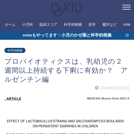
ホーム
小児科
臨床スコア
科学的根拠
疫学
書評など
note
noteもやってます：小児のかぜ薬と科学的根拠
科学的根拠
プロバイオティクスは、乳幼児の２
週間以上持続する下痢に有効か？ ア
ルゼンチン編
2019年5月24日