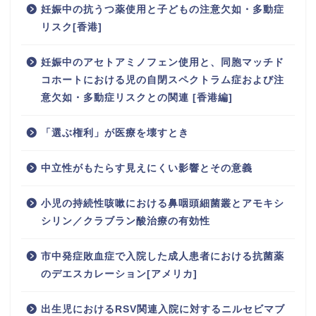
妊娠中の抗うつ薬使用と子どもの注意欠如・多動症
リスク[香港]
妊娠中のアセトアミノフェン使用と、同胞マッチド
コホートにおける児の自閉スペクトラム症および注
意欠如・多動症リスクとの関連 [香港編]
「選ぶ権利」が医療を壊すとき
中立性がもたらす見えにくい影響とその意義
小児の持続性咳嗽における鼻咽頭細菌叢とアモキシ
シリン／クラブラン酸治療の有効性
市中発症敗血症で入院した成人患者における抗菌薬
のデエスカレーション[アメリカ]
出生児におけるRSV関連入院に対するニルセビマブ