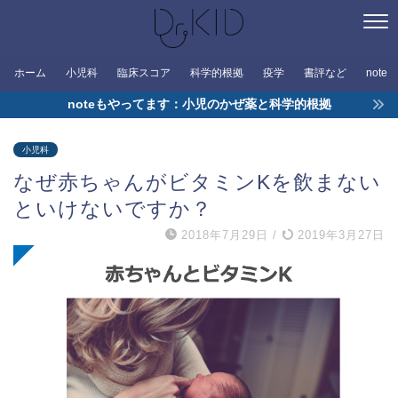
ホーム
小児科
臨床スコア
科学的根拠
疫学
書評など
note
noteもやってます：小児のかぜ薬と科学的根拠
小児科
なぜ赤ちゃんがビタミンKを飲まない
といけないですか？
2018年7月29日
/
2019年3月27日