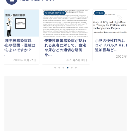
症
賢明な医療の選択
小児科
第２種学校感染症以
侵襲性細菌感染症が疑わ
小児の慢性ITPは、
】外出や登園・登校は
れる患者に対して、血液
ロイドパルス vs. IV
つからよいですか？
や尿などの適切な培養
追加投与ど...
...
を...
2022年1
2018年11月25日
2021年5月18日