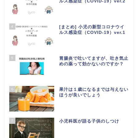
ルス感染症（COVID-19）ver.2
4
[まとめ] 小児の新型コロナウイ
ルス感染症（COVID-19）ver.1
5
胃腸炎で吐いてますが、吐き気止
めの薬って効かないのですか？
6
果汁は１歳になるまでは与えない
ほうが良いでしょう
7
小児科医が語る子供のしつけ