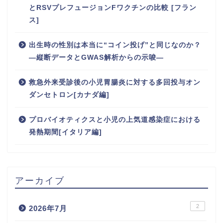
とRSVプレフュージョンFワクチンの比較 [フラン
ス]
出生時の性別は本当に“コイン投げ”と同じなのか？
―縦断データとGWAS解析からの示唆―
救急外来受診後の小児胃腸炎に対する多回投与オン
ダンセトロン[カナダ編]
プロバイオティクスと小児の上気道感染症における
発熱期間[イタリア編]
アーカイブ
2
2026年7月