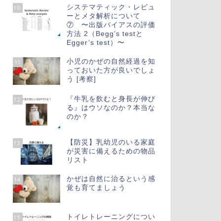
システマティック・レビュ
10
ーとメタ解析について
⑦ 〜出版バイアスの評価
方法 2（Begg’s testと
Egger’s test）〜
小児のかぜの自然経過を知
11
っておいた方が良いでしょ
う [考察]
『牛乳を飲むと身長が伸び
12
る』はウソなのか？本当な
のか？
【防災】乳幼児のいる家庭
13
が災害に備えるための物品
リスト
かぜは自然に治るという感
14
覚も育てましょう
トイレトレーニングについ
15