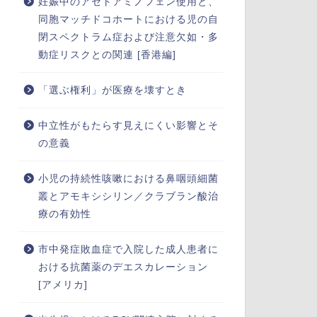
妊娠中のアセトアミノフェン使用と、
同胞マッチドコホートにおける児の自
閉スペクトラム症および注意欠如・多
動症リスクとの関連 [香港編]
「選ぶ権利」が医療を壊すとき
中立性がもたらす見えにくい影響とそ
の意義
小児の持続性咳嗽における鼻咽頭細菌
叢とアモキシシリン／クラブラン酸治
療の有効性
市中発症敗血症で入院した成人患者に
おける抗菌薬のデエスカレーション
[アメリカ]