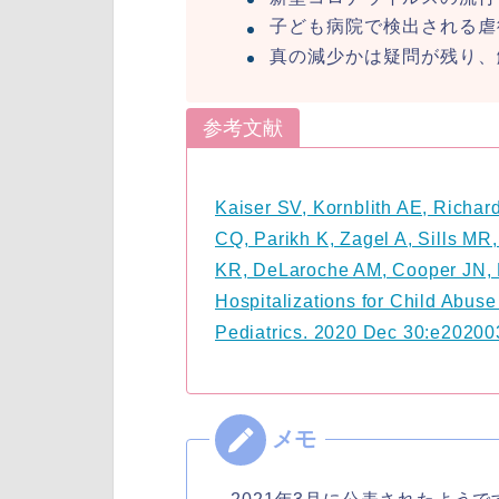
子ども病院で検出される虐
真の減少かは疑問が残り、
参考文献
Kaiser SV, Kornblith AE, Richard
CQ, Parikh K, Zagel A, Sills M
KR, DeLaroche AM, Cooper JN, 
Hospitalizations for Child Abu
Pediatrics. 2020 Dec 30:e20200