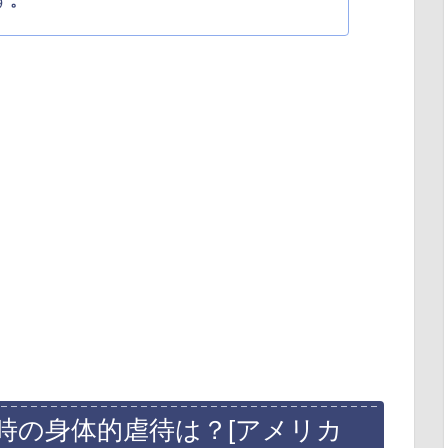
す
。
時の身体的虐待は？[アメリカ