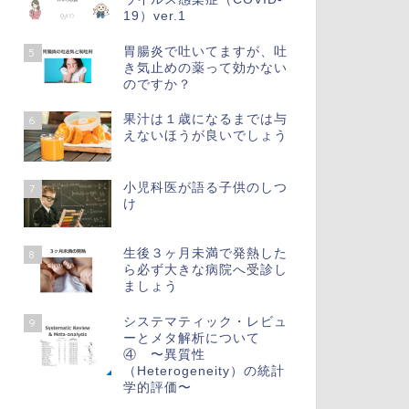
19）ver.1
胃腸炎で吐いてますが、吐
5
き気止めの薬って効かない
のですか？
果汁は１歳になるまでは与
6
えないほうが良いでしょう
小児科医が語る子供のしつ
7
け
生後３ヶ月未満で発熱した
8
ら必ず大きな病院へ受診し
ましょう
システマティック・レビュ
9
ーとメタ解析について
④ 〜異質性
（Heterogeneity）の統計
学的評価〜