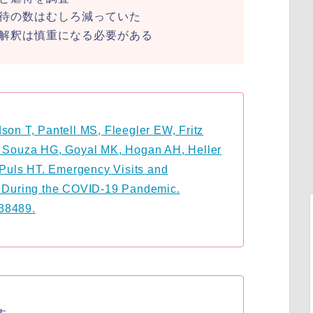
待の数はむしろ減っていた
解釈は慎重になる必要がある
son T, Pantell MS, Fleegler EW, Fritz
R, Souza HG, Goyal MK, Hogan AH, Heller
Puls HT. Emergency Visits and
se During the COVID-19 Pandemic.
38489.