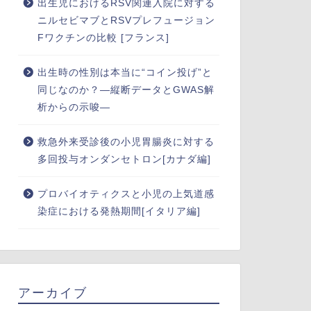
出生児におけるRSV関連入院に対する
ニルセビマブとRSVプレフュージョン
Fワクチンの比較 [フランス]
出生時の性別は本当に“コイン投げ”と
同じなのか？―縦断データとGWAS解
析からの示唆―
救急外来受診後の小児胃腸炎に対する
多回投与オンダンセトロン[カナダ編]
プロバイオティクスと小児の上気道感
染症における発熱期間[イタリア編]
アーカイブ