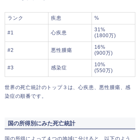
ランク
疾患
%
31%
#1
心疾患
(1800万)
16%
#2
悪性腫瘍
(900万)
10%
#3
感染症
(550万)
世界の死亡統計のトップ３は、心疾患、悪性腫瘍、感
染症の順番です。
国の所得別にみた死亡統計
国の所得によって４つの地域に分けると、以下のよう