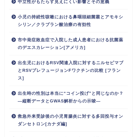
中立性がもたらす見えにくい影響とその意義
小児の持続性咳嗽における鼻咽頭細菌叢とアモキシ
シリン／クラブラン酸治療の有効性
市中発症敗血症で入院した成人患者における抗菌薬
のデエスカレーション[アメリカ]
出生児におけるRSV関連入院に対するニルセビマブ
とRSVプレフュージョンFワクチンの比較 [フラン
ス]
出生時の性別は本当に“コイン投げ”と同じなのか？
―縦断データとGWAS解析からの示唆―
救急外来受診後の小児胃腸炎に対する多回投与オン
ダンセトロン[カナダ編]