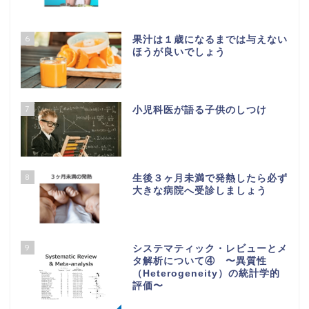
6
果汁は１歳になるまでは与えない
ほうが良いでしょう
7
小児科医が語る子供のしつけ
8
生後３ヶ月未満で発熱したら必ず
大きな病院へ受診しましょう
9
システマティック・レビューとメ
タ解析について④ 〜異質性
（Heterogeneity）の統計学的
評価〜