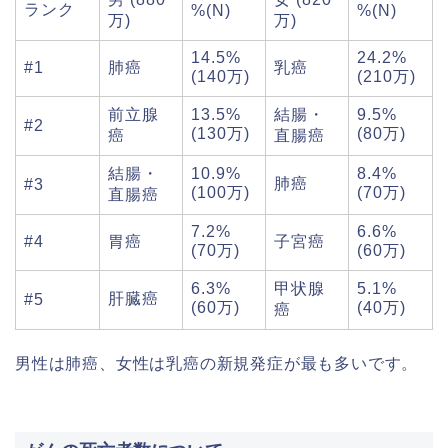
ランク
%(N)
%(N)
万)
万)
14.5%
24.2%
#1
肺癌
乳癌
(140万)
(210万)
前立腺
13.5%
結腸・
9.5%
#2
(130万)
(80万)
癌
直腸癌
結腸・
10.9%
8.4%
肺癌
#3
(100万)
(70万)
直腸癌
7.2%
6.6%
#4
胃癌
子宮癌
(70万)
(60万)
6.3%
甲状腺
5.1%
肝臓癌
#5
(60万)
(40万)
癌
男性は肺癌、女性は乳癌の新規発症が最も多いです。