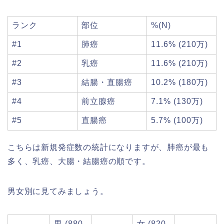
ランク
部位
%(N)
#1
肺癌
11.6% (210万)
#2
乳癌
11.6% (210万)
#3
結腸・直腸癌
10.2% (180万)
#4
前立腺癌
7.1% (130万)
#5
直腸癌
5.7% (100万)
こちらは新規発症数の統計になりますが、肺癌が最も
多く、乳癌、大腸・結腸癌の順です。
男女別に見てみましょう。
男 (880
女 (820