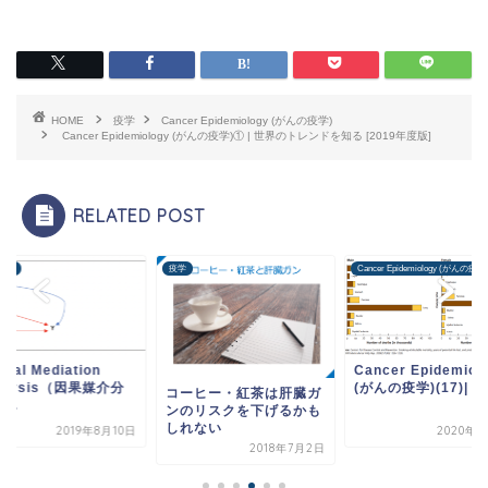
HOME
疫学
Cancer Epidemiology (がんの疫学)
Cancer Epidemiology (がんの疫学)① | 世界のトレンドを知る [2019年度版]
RELATED POST
推論
疫学
Cancer Epidemiology (がんの疫学
sal Mediation
Cancer Epidemiol
alysis（因果媒介分
(がんの疫学)(17)| ...
コーヒー・紅茶は肝臓ガ
...
ンのリスクを下げるかも
しれない
2019年8月10日
2020年3
2018年7月2日