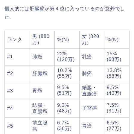
個人的には肝臓癌が第４位に入っているのが意外でし
た。
男 (880
女 (820
ランク
%(N)
%(N)
万)
万)
22%
15%
#1
肺癌
乳癌
(120万)
(63万)
10.2%
13.8%
#2
肝臓癌
肺癌
(55万)
(58万)
9.5%
結腸・
9.5%
胃癌
#3
(51万)
(40万)
直腸癌
結腸・
9.0%
7.5%
子宮癌
#4
(48万)
(31万)
直腸癌
前立腺
6.7%
6.5%
胃癌
#5
(36万)
(27万)
癌