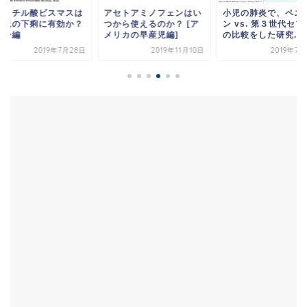
サリチル酸ビスマスは
アセトアミノフェンはい
小児の肺炎で、ペニ
幼児の下痢に有効か？
つから使えるのか？ [ア
ン vs. 第３世代セ
ルー編
メリカの早産児編]
の比較をした研究...
2019年7月28日
2019年11月10日
2019年7