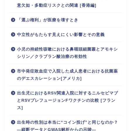
意欠如・多動症リスクとの関連 [香港編]
「選ぶ権利」が医療を壊すとき
中立性がもたらす見えにくい影響とその意義
小児の持続性咳嗽における鼻咽頭細菌叢とアモキシ
シリン／クラブラン酸治療の有効性
市中発症敗血症で入院した成人患者における抗菌薬
のデエスカレーション[アメリカ]
出生児におけるRSV関連入院に対するニルセビマブ
とRSVプレフュージョンFワクチンの比較 [フラン
ス]
出生時の性別は本当に“コイン投げ”と同じなのか？
―縦断データとGWAS解析からの示唆―