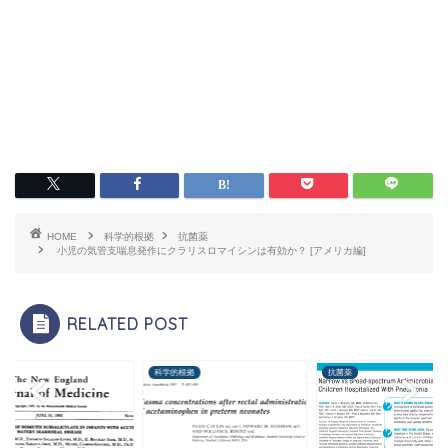
HOME
科学的根拠
抗菌薬
小児の気管支喘息発作にクラリスロマイシンは有効か？ [アメリカ編]
RELATED POST
薬
科学的根拠
抗菌薬