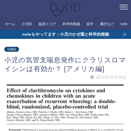
ホーム
小児科
臨床スコア
科学的根拠
疫学
書評など
note
noteもやってます：小児のかぜ薬と科学的根拠
抗菌薬
小児の気管支喘息発作にクラリスロマ
イシンは有効か？ [アメリカ編]
2019年10月30日