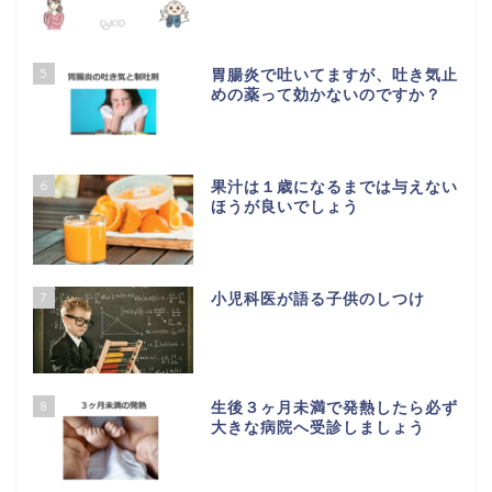
5
胃腸炎で吐いてますが、吐き気止
めの薬って効かないのですか？
6
果汁は１歳になるまでは与えない
ほうが良いでしょう
7
小児科医が語る子供のしつけ
8
生後３ヶ月未満で発熱したら必ず
大きな病院へ受診しましょう