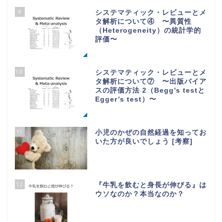
9
システマティック・レビューとメ
タ解析について④ 〜異質性
（Heterogeneity）の統計学的
評価〜
10
システマティック・レビューとメ
タ解析について⑦ 〜出版バイア
スの評価方法 2（Begg’s testと
Egger’s test）〜
11
小児のかぜの自然経過を知ってお
いた方が良いでしょう [考察]
12
『牛乳を飲むと身長が伸びる』は
ウソなのか？本当なのか？