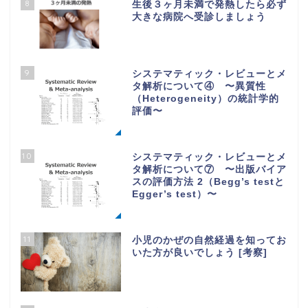
8
生後３ヶ月未満で発熱したら必ず
大きな病院へ受診しましょう
9
システマティック・レビューとメ
タ解析について④ 〜異質性
（Heterogeneity）の統計学的
評価〜
10
システマティック・レビューとメ
タ解析について⑦ 〜出版バイア
スの評価方法 2（Begg’s testと
Egger’s test）〜
11
小児のかぜの自然経過を知ってお
いた方が良いでしょう [考察]