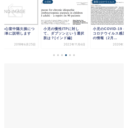
科
新型コロナウイルス
賢明な医療の選択
児の慢性ITPに対し
小児のCOVID-19 (新型
リウマチ性疾患を評
、ダプソンという選択
コロナウイルス感染症)
るために、小児に対
は？[インド編]
の情報（2月...
リウマトイド因子を
独...
2022年11月6日
2020年2月19日
2021年5月