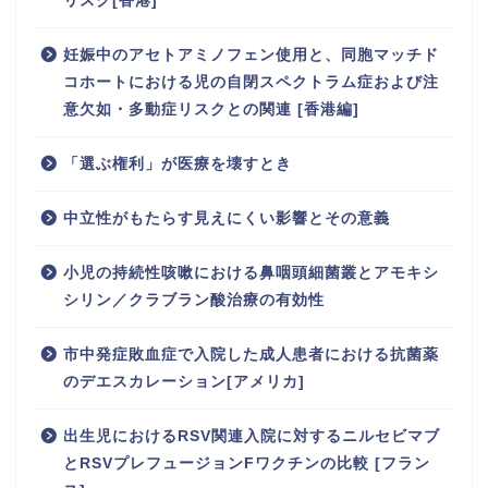
リスク[香港]
妊娠中のアセトアミノフェン使用と、同胞マッチド
コホートにおける児の自閉スペクトラム症および注
意欠如・多動症リスクとの関連 [香港編]
「選ぶ権利」が医療を壊すとき
中立性がもたらす見えにくい影響とその意義
小児の持続性咳嗽における鼻咽頭細菌叢とアモキシ
シリン／クラブラン酸治療の有効性
市中発症敗血症で入院した成人患者における抗菌薬
のデエスカレーション[アメリカ]
出生児におけるRSV関連入院に対するニルセビマブ
とRSVプレフュージョンFワクチンの比較 [フラン