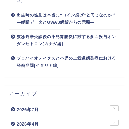
ス]
出生時の性別は本当に“コイン投げ”と同じなのか？
―縦断データとGWAS解析からの示唆―
救急外来受診後の小児胃腸炎に対する多回投与オン
ダンセトロン[カナダ編]
プロバイオティクスと小児の上気道感染症における
発熱期間[イタリア編]
アーカイブ
2
2026年7月
2
2026年4月