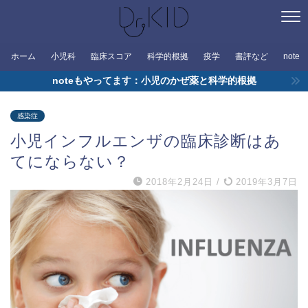
ホーム
小児科
臨床スコア
科学的根拠
疫学
書評など
note
noteもやってます：小児のかぜ薬と科学的根拠
感染症
小児インフルエンザの臨床診断はあ
てにならない？
2018年2月24日
/
2019年3月7日