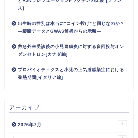
とRSVプレフュージョンFワクチンの比較 [フラン
ス]
出生時の性別は本当に“コイン投げ”と同じなのか？
―縦断データとGWAS解析からの示唆―
救急外来受診後の小児胃腸炎に対する多回投与オン
ダンセトロン[カナダ編]
プロバイオティクスと小児の上気道感染症における
発熱期間[イタリア編]
アーカイブ
2
2026年7月