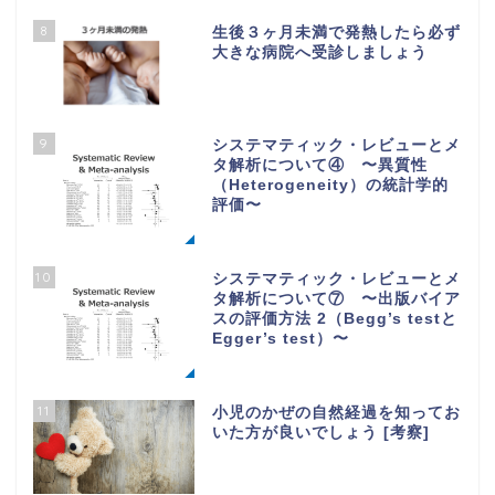
8
生後３ヶ月未満で発熱したら必ず
大きな病院へ受診しましょう
9
システマティック・レビューとメ
タ解析について④ 〜異質性
（Heterogeneity）の統計学的
評価〜
10
システマティック・レビューとメ
タ解析について⑦ 〜出版バイア
スの評価方法 2（Begg’s testと
Egger’s test）〜
11
小児のかぜの自然経過を知ってお
いた方が良いでしょう [考察]