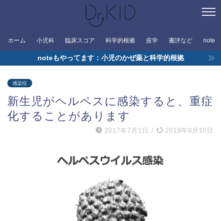
ホーム
小児科
臨床スコア
科学的根拠
疫学
書評など
note
noteもやってます：小児のかぜ薬と科学的根拠
感染症
新生児がヘルペスに感染すると、重症
化することがあります
2017年7月1日
/
2019年9月10日