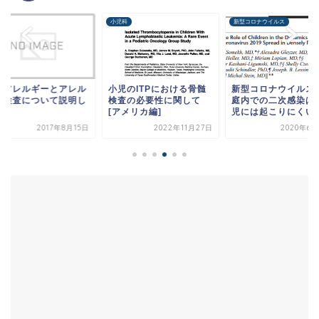
科
小児科
新型コロナウイルス
物アレルギーとアレル
小児のITPにおける骨髄
新型コロナウイルス
ー検査について説明し
検査の必要性に関して
庭内での二次感染は
す
[アメリカ編]
児には起こりにくい？[
2017年8月15日
2022年11月27日
2020年6月